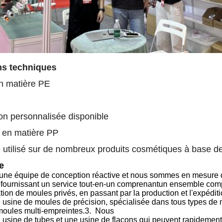
ns techniques
n matière PE
on personnalisée disponible
 en matière PP
e utilisé sur de nombreux produits cosmétiques à base d
e
ne équipe de conception réactive
et nous sommes en mesure 
 fournissant
un service tout-en-un
comprenant
un ensemble comple
tion de moules privés, en passant par la production et l'expéditi
usine de moules de précision, spécialisée dans tous types de
moules multi-empreintes.
3.
Nous
 usine de tubes
et une usine de
flacons qui peuvent rapidement 