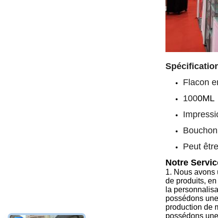
Spécificatio
Flacon e
100
0ML
Impressi
Bouchon
Peut êtr
Notre Servic
1.
Nous avons u
de produits, en
la personnalisa
possédons une 
production de 
possédons une