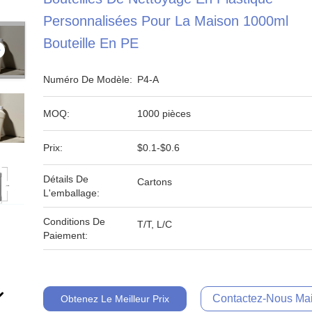
Personnalisées Pour La Maison 1000ml
Bouteille En PE
Numéro De Modèle:
P4-A
MOQ:
1000 pièces
Prix:
$0.1-$0.6
Détails De
Cartons
L'emballage:
Conditions De
T/T, L/C
Paiement:
Contactez-Nous Mai
Obtenez Le Meilleur Prix