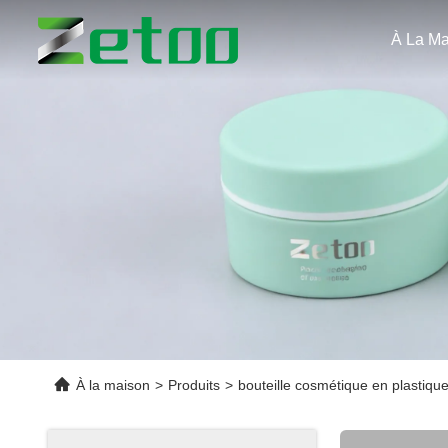
À La Ma
À la maison
>
Produits
>
bouteille cosmétique en plastiqu