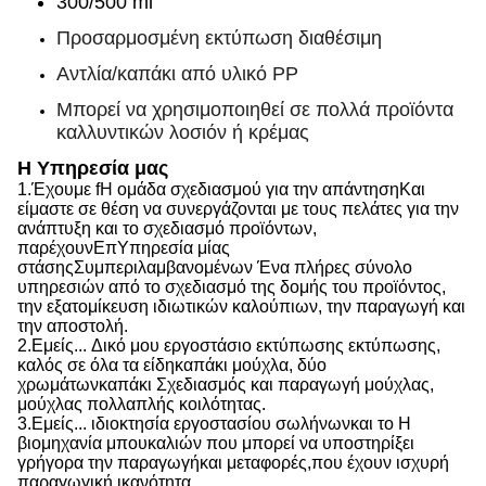
300/500 ml
Προσαρμοσμένη εκτύπωση διαθέσιμη
Αντλία/καπάκι από υλικό PP
Μπορεί να χρησιμοποιηθεί σε πολλά προϊόντα
καλλυντικών λοσιόν ή κρέμας
Η Υπηρεσία μας
1.
Έχουμε f
Η ομάδα σχεδιασμού για την απάντηση
Και
είμαστε σε θέση να
συνεργάζονται με τους πελάτες για την
ανάπτυξη και το σχεδιασμό προϊόντων,
παρέχουν
Επ
Υπηρεσία μίας
στάσης
Συμπεριλαμβανομένων
Ένα πλήρες σύνολο
υπηρεσιών από το σχεδιασμό της δομής του προϊόντος,
την εξατομίκευση ιδιωτικών καλούπιων, την παραγωγή και
την αποστολή.
2.
Εμείς...
Δικό μου εργοστάσιο εκτύπωσης εκτύπωσης,
καλός σε όλα τα είδη
καπάκι
μούχλα, δύο
χρωμάτων
καπάκι
Σχεδιασμός και παραγωγή μούχλας,
μούχλας πολλαπλής κοιλότητας.
3.
Εμείς...
ιδιοκτησία εργοστασίου σωλήνων
και το
Η
βιομηχανία μπουκαλιών που μπορεί να υποστηρίξει
γρήγορα την παραγωγή
και
μεταφορές,
που
έχουν ισχυρή
παραγωγική ικανότητα
.