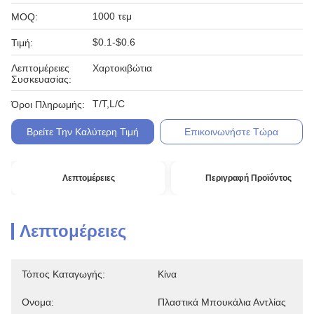
1000 τεμ
MOQ:
$0.1-$0.6
Τιμή:
Λεπτομέρειες
Χαρτοκιβώτια
Συσκευασίας:
T/T,L/C
Όροι Πληρωμής:
Βρείτε Την Καλύτερη Τιμή
Επικοινωνήστε Τώρα
Λεπτομέρειες
Περιγραφή Προϊόντος
Λεπτομέρειες
Τόπος Καταγωγής:
Κίνα
Ονομα:
Πλαστικά Μπουκάλια Αντλίας