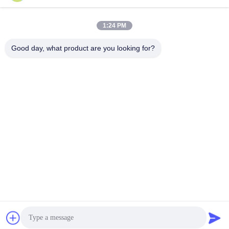
1:24 PM
Good day, what product are you looking for?
Γρήγορη επαφή
Διεύθυνση
Αριθ. 002 αριθ. 2, Βιομηχανικό πάρκο Luoge Sanyachong,
πόλη Nanzhuang, περιοχή Chancheng, πόλη Foshan, Κίνα.
τηλ
86--15088026007
E-mail
jessie@zingopackaging.com