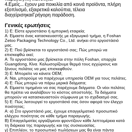
4.
Εμείς...
έχουν μια ποικιλία από κοινά προϊόντα, πλήρη
εξοπλισμό, εξαιρετικά καλούπια, τέλεια
διαχείριση
και
Γρήγορη παράδοση.
Γενικές ερωτήσεις
1) Ε: Είστε εργοστάσιο ή εμπορική εταιρεία;
Α: Είμαστε ένας κατασκευαστής με εξαγωγικό τμήμα, η Foshan
Zetoo Packaging Technology Co., Ltd. ανήκει στο εργοστάσιό
μας.
2) Ε: Πού βρίσκεται το εργοστάσιό σας; Πώς μπορώ να
επισκεφθώ εκεί;
Α: Το εργοστάσιο μας βρίσκεται στην πόλη Foshan, επαρχία
Guangdong, Κίνα. Καλωσορίζουμε θερμά τους εγχώριους και
ξένους πελάτες να μας επισκεφθούν.
3) Ε: Μπορείτε να κάνετε OEM;
Α: Ναι, μπορούμε να παρέχουμε υπηρεσία OEM για τους πελάτες.
4) Ε: Πώς μπορώ να πάρω μερικά δείγματα;
Α: Είμαστε τιμημένοι να σας παρέχουμε δείγματα. Οι νέοι πελάτες
θα πρέπει να αναλάβουν το κόστος αποστολής. Τα δείγματα
μπορούν να κατασκευαστούν σύμφωνα με το σχεδιασμό σας.
5) Ε: Πώς λειτουργεί το εργοστάσιό σας όσον αφορά τον έλεγχο
ποιότητας;
Α: α) Στο εργοστάσιό μας, έχουμε επαγγελματικό προσωπικό
ελέγχου ποιότητας σε κάθε τμήμα παραγωγής.
Β) Επαγγελματίες εργαζόμενοι φροντίζουν κάθε λεπτομέρεια κατά
τη διάρκεια της παραγωγής και της συσκευασίας.
γ) Επιπλέον, το προσωπικό πωλήσεων μας θα είναι πάντα