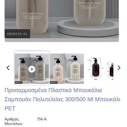
Προσαρμοσμένα Πλαστικά Μπουκάλια
Σαμπουάν Πολυτελείας 300/500 Ml Μπουκάλι
PET
Αριθμός
Π4-Α
Μοντέλου: