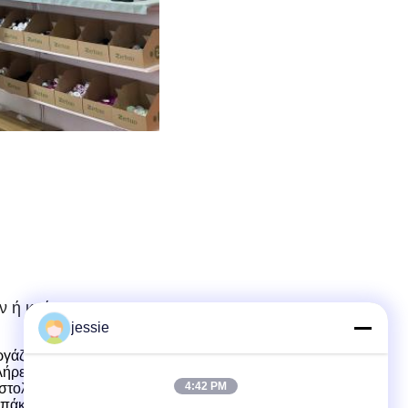
ν ή κρέμας
jessie
γάζονται με τους πελάτες για την ανάπτυξη και το σχεδιασμό
ήρες σύνολο υπηρεσιών από το σχεδιασμό της δομής του
4:42 PM
στολή.
πάκι
μούχλα, δύο χρωμάτων
καπάκι
Σχεδιασμός και