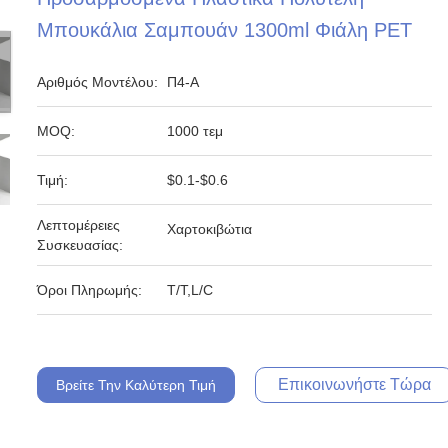
Μπουκάλια Σαμπουάν 1300ml Φιάλη PET
Αριθμός Μοντέλου:
Π4-Α
MOQ:
1000 τεμ
Τιμή:
$0.1-$0.6
Λεπτομέρειες
Χαρτοκιβώτια
Συσκευασίας:
Όροι Πληρωμής:
T/T,L/C
Επικοινωνήστε Τώρα
Βρείτε Την Καλύτερη Τιμή