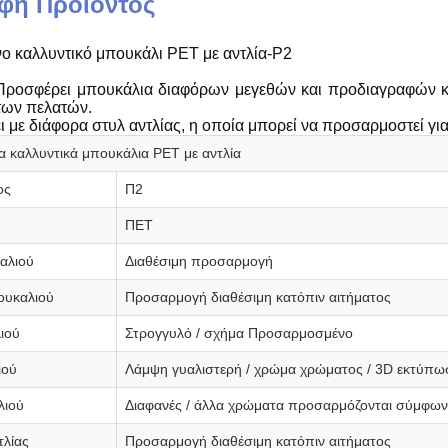
φή Προϊόντος
 καλλυντικό μπουκάλι PET με αντλία-P2
ροσφέρει μπουκάλια διαφόρων μεγεθών και προδιαγραφών κα
των πελατών.
ζει με διάφορα στυλ αντλίας, η οποία μπορεί να προσαρμοστεί γ
 καλλυντικά μπουκάλια PET με αντλία
ος
Π2
ΠΕΤ
αλιού
Διαθέσιμη προσαρμογή
ουκαλιού
Προσαρμογή διαθέσιμη κατόπιν αιτήματος
ιού
Στρογγυλό / σχήμα Προσαρμοσμένο
ιού
Λάμψη γυαλιστερή / χρώμα χρώματος / 3D εκτύπω
λιού
Διαφανές / άλλα χρώματα προσαρμόζονται σύμφωνα
τλίας
Προσαρμογή διαθέσιμη κατόπιν αιτήματος