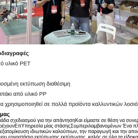
οδιαγραφές
ό υλικό PET
οσμένη εκτύπωση διαθέσιμη
απάκι από υλικό PP
α χρησιμοποιηθεί σε πολλά προϊόντα καλλυντικών λοσιό
 μας
άδα σχεδιασμού για την απάντηση
Και είμαστε σε θέση να
συνερ
ρέχουν
Επ
Υπηρεσία μίας στάσης
Συμπεριλαμβανομένων
Ένα πλ
 εξατομίκευση ιδιωτικών καλούπιων, την παραγωγή και την απο
μου εργοστάσιο εκτύπωσης εκτύπωσης, καλός σε όλα τα είδη
κα