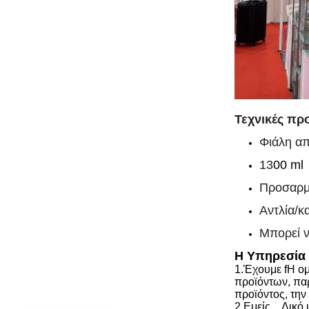
Τεχνικές πρ
Φιάλη απ
13
00 ml
Προσαρμ
Αντλία/κ
Μπορεί ν
Η Υπηρεσία
1.
Έχουμε f
Η ομ
προϊόντων, πα
προϊόντος, την
2.
Εμείς...
Δικό 