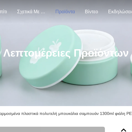
πίτι
Σχετικά Με Εμάς
Προϊόντα
Βίντεο
Εκδηλώσει
Λεπτομέρειες Προϊόντων
ρμοσμένα πλαστικά πολυτελή μπουκάλια σαμπουάν 1300ml φιάλη P