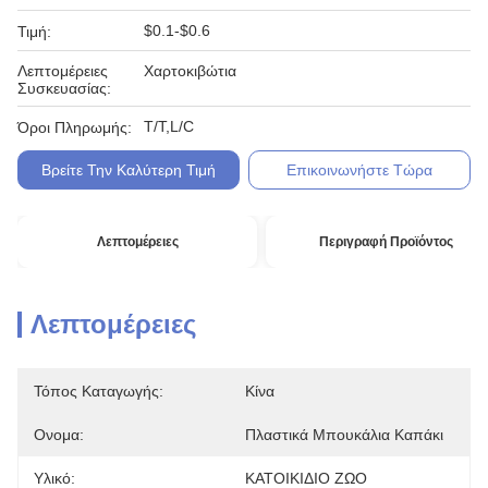
$0.1-$0.6
Τιμή:
Λεπτομέρειες
Χαρτοκιβώτια
Συσκευασίας:
T/T,L/C
Όροι Πληρωμής:
Βρείτε Την Καλύτερη Τιμή
Επικοινωνήστε Τώρα
Λεπτομέρειες
Περιγραφή Προϊόντος
Λεπτομέρειες
Τόπος Καταγωγής:
Κίνα
Ονομα:
Πλαστικά Μπουκάλια Καπάκι
Υλικό:
ΚΑΤΟΙΚΙΔΙΟ ΖΩΟ