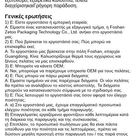
εξοπλισμό, εξαιρετικά καλούπια, τέλεια
διαχείριση
και
Γρήγορη παράδοση.
Γενικές ερωτήσεις
1) Ε: Είστε εργοστάσιο ή εμπορική εταιρεία;
Α: Είμαστε ένας κατασκευαστής με εξαγωγικό τμήμα, η Foshan
Zetoo Packaging Technology Co., Ltd. ανήκει στο εργοστάσιό
μας.
2) Ε: Πού βρίσκεται το εργοστάσιό σας; Πώς μπορώ να
επισκεφθώ εκεί;
Α: Το εργοστάσιο μας βρίσκεται στην πόλη Foshan, επαρχία
Guangdong, Κίνα. Καλωσορίζουμε θερμά τους εγχώριους και
ξένους πελάτες να μας επισκεφθούν.
3) Ε: Μπορείτε να κάνετε OEM;
Α: Ναι, μπορούμε να παρέχουμε υπηρεσία OEM για τους πελάτες.
4) Ε: Πώς μπορώ να πάρω μερικά δείγματα;
Α: Είμαστε τιμημένοι να σας παρέχουμε δείγματα. Οι νέοι πελάτες
θα πρέπει να αναλάβουν το κόστος αποστολής. Τα δείγματα
μπορούν να κατασκευαστούν σύμφωνα με το σχεδιασμό σας.
5) Ε: Πώς λειτουργεί το εργοστάσιό σας όσον αφορά τον έλεγχο
ποιότητας;
Α: α) Στο εργοστάσιό μας, έχουμε επαγγελματικό προσωπικό
ελέγχου ποιότητας σε κάθε τμήμα παραγωγής.
Β) Επαγγελματίες εργαζόμενοι φροντίζουν κάθε λεπτομέρεια κατά
τη διάρκεια της παραγωγής και της συσκευασίας.
γ) Επιπλέον, το προσωπικό πωλήσεων μας θα είναι πάντα
υπεύθυνο για την ποιότητα και τις λεπτομέρειες, πρέπει να
δώσουν μεγάλη προσοχή στην παραγωγή του / της παρά στους