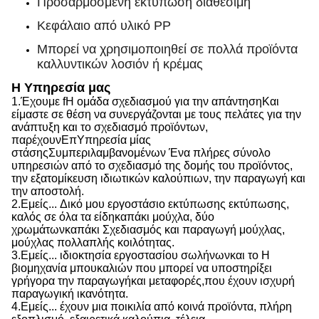
Προσαρμοσμένη εκτύπωση διαθέσιμη
Κεφάλαιο από υλικό PP
Μπορεί να χρησιμοποιηθεί σε πολλά προϊόντα
καλλυντικών λοσιόν ή κρέμας
Η Υπηρεσία μας
1.
Έχουμε f
Η ομάδα σχεδιασμού για την απάντηση
Και
είμαστε σε θέση να
συνεργάζονται με τους πελάτες για την
ανάπτυξη και το σχεδιασμό προϊόντων,
παρέχουν
Επ
Υπηρεσία μίας
στάσης
Συμπεριλαμβανομένων
Ένα πλήρες σύνολο
υπηρεσιών από το σχεδιασμό της δομής του προϊόντος,
την εξατομίκευση ιδιωτικών καλούπιων, την παραγωγή και
την αποστολή.
2.
Εμείς...
Δικό μου εργοστάσιο εκτύπωσης εκτύπωσης,
καλός σε όλα τα είδη
καπάκι
μούχλα, δύο
χρωμάτων
καπάκι
Σχεδιασμός και παραγωγή μούχλας,
μούχλας πολλαπλής κοιλότητας.
3.
Εμείς...
ιδιοκτησία εργοστασίου σωλήνων
και το
Η
βιομηχανία μπουκαλιών που μπορεί να υποστηρίξει
γρήγορα την παραγωγή
και
μεταφορές,
που
έχουν ισχυρή
παραγωγική ικανότητα
.
4.
Εμείς...
έχουν μια ποικιλία από κοινά προϊόντα, πλήρη