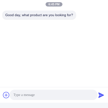
6:45 PM
Good day, what product are you looking for?
Γρήγορη επαφή
Διεύθυνση
Αριθ. 002 αριθ. 2, Βιομηχανικό πάρκο Luoge Sanyachong,
πόλη Nanzhuang, περιοχή Chancheng, πόλη Foshan, Κίνα.
τηλ
86--15088026007
E-mail
jessie@zingopackaging.com
Πολιτική απορρήτου
|
Sitemap
| Κίνα Καλό Ποιότητα