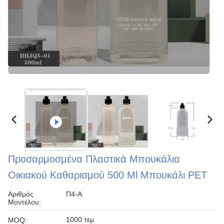
Προσαρμοσμένα Πλαστικά Μπουκάλια
Οικιακού Καθαρισμού 500 Ml Μπουκάλι PET
Αριθμός
Π4-Α
Μοντέλου:
1000 τεμ
MOQ: