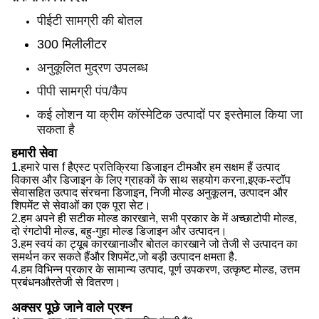
पीईटी सामग्री की बोतल
300 मिलीलीटर
अनुकूलित मुद्रण उपलब्ध
पीपी सामग्री पंप/कैप
कई लोशन या क्रीम कॉस्मेटिक उत्पादों पर इस्तेमाल किया जा
सकता है
हमारी सेवा
1.
हमारे पास f है
एस्ट प्रतिक्रिया डिजाइन टीम
और हम सक्षम हैं
उत्पाद
विकास और डिजाइन के लिए ग्राहकों के साथ सहयोग करना,
इ
एक-स्टॉप
सेवा
सहित
उत्पाद संरचना डिजाइन, निजी मोल्ड अनुकूलन, उत्पादन और
शिपमेंट से सेवाओं का एक पूरा सेट।
2.
हम
अपने ही सटीक मोल्ड कारखाने, सभी प्रकार के में अच्छा
टोपी
मोल्ड,
दो रंग
टोपी
मोल्ड, बहु-गुहा मोल्ड डिजाइन और उत्पादन।
3.
हम
स्वयं का ट्यूब कारखाना
और
बोतल कारखाने जो तेजी से उत्पादन का
समर्थन कर सकते हैं
और
शिपमेंट,
जो
बड़ी उत्पादन क्षमता है
.
4.
हम
विभिन्न प्रकार के सामान्य उत्पाद, पूर्ण उपकरण, उत्कृष्ट मोल्ड, उत्तम
प्रबंधन
और
तेजी से वितरण।
अक्सर पूछे जाने वाले प्रश्न