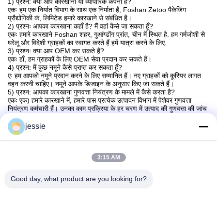
1) प्रश्न: क्या आप कारखाना या व्यापारिक कंपनी हैं?
एकः हम एक निर्यात विभाग के साथ एक निर्माता हैं, Foshan Zetoo पैकेजिंग
प्रौद्योगिकी कं, लिमिटेड हमारे कारखाने से संबंधित है।
2) प्रश्नः आपका कारखाना कहाँ है? मैं वहां कैसे जा सकता हूँ?
एकः हमारे कारखाने Foshan शहर, गुआंग्डोंग प्रांत, चीन में स्थित है. हम गर्मजोशी से
घरेलू और विदेशी ग्राहकों का स्वागत करते हैं हमें यात्रा करने के लिए.
3) प्रश्नः क्या आप OEM कर सकते हैं?
एकः हाँ, हम ग्राहकों के लिए OEM सेवा प्रदान कर सकते हैं।
4) प्रश्न: मैं कुछ नमूने कैसे प्राप्त कर सकता हूँ?
एः हम आपको नमूने प्रदान करने के लिए सम्मानित हैं। नए ग्राहकों को कूरियर लागत
वहन करनी चाहिए। नमूने आपके डिजाइन के अनुसार किए जा सकते हैं।
5) प्रश्न: आपका कारखाना गुणवत्ता नियंत्रण के मामले में कैसे करता है?
एकः एक) हमारे कारखाने में, हमारे पास प्रत्येक उत्पादन विभाग में पेशेवर गुणवत्ता
नियंत्रण कर्मचारी हैं। उनका काम प्रक्रिया के हर चरण में उत्पाद की गुणवत्ता की जांच
करना है।
b) कुशल श्रमिक उत्पादन और पैकेजिंग के दौरान हर विवरण का ध्यान रखते हैं।
jessie
c) इसके अतिरिक्त हमारे बिक्री कर्मचारी हमेशा गुणवत्ता और विवरण के लिए जिम्मेदार
होंगे, उन्हें ग्राहकों के बजाय अपने उत्पादन पर बहुत ध्यान देने की आवश्यकता है; अधिक
महत्वपूर्ण बात,कंपनी के संस्थापक उत्पाद प्रौद्योगिकी विकास और डिजाइन के अग्रणी
हैं.
3:15 AM
Good day, what product are you looking for?