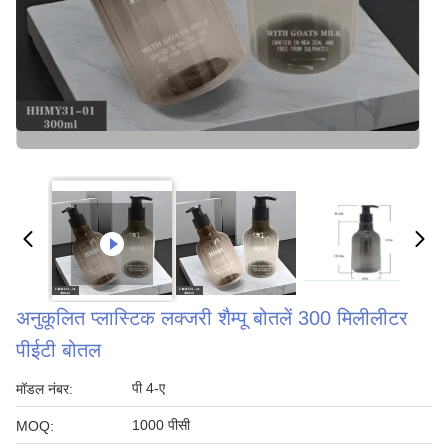
अनुकूलित प्लास्टिक लक्जरी शैम्पू बोतलें 300 मिलीलीटर
पीईटी बोतल
पी 4-ए
मॉडल नंबर:
1000 पीसी
MOQ: