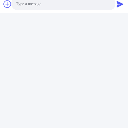
टैग:
कस्टम कॉस्मेटिक बोतलें
Photo
कॉस्मेटिक पैकेजिंग बोतलें
कॉस्मेटिक खाली बोतल
Video Call
Audio Call
त्वरित संपर्क करें
पता
नंबर 002 नंबर 2, लुओगे सान्याचोंग इंडस्ट्रियल पार्क, नानझुआंग टाउन,
चानचेंग जिला, फोशन शहर, चीन।
टेलीफोन
86--15088026007