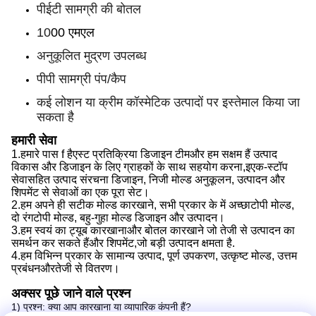
पीईटी सामग्री की बोतल
10
00 एमएल
अनुकूलित मुद्रण उपलब्ध
पीपी सामग्री पंप/कैप
कई लोशन या क्रीम कॉस्मेटिक उत्पादों पर इस्तेमाल किया जा
सकता है
हमारी सेवा
1.
हमारे पास f है
एस्ट प्रतिक्रिया डिजाइन टीम
और हम सक्षम हैं
उत्पाद
विकास और डिजाइन के लिए ग्राहकों के साथ सहयोग करना,
इ
एक-स्टॉप
सेवा
सहित
उत्पाद संरचना डिजाइन, निजी मोल्ड अनुकूलन, उत्पादन और
शिपमेंट से सेवाओं का एक पूरा सेट।
2.
हम
अपने ही सटीक मोल्ड कारखाने, सभी प्रकार के में अच्छा
टोपी
मोल्ड,
दो रंग
टोपी
मोल्ड, बहु-गुहा मोल्ड डिजाइन और उत्पादन।
3.
हम
स्वयं का ट्यूब कारखाना
और
बोतल कारखाने जो तेजी से उत्पादन का
समर्थन कर सकते हैं
और
शिपमेंट,
जो
बड़ी उत्पादन क्षमता है
.
4.
हम
विभिन्न प्रकार के सामान्य उत्पाद, पूर्ण उपकरण, उत्कृष्ट मोल्ड, उत्तम
प्रबंधन
और
तेजी से वितरण।
अक्सर पूछे जाने वाले प्रश्न
1) प्रश्न: क्या आप कारखाना या व्यापारिक कंपनी हैं?