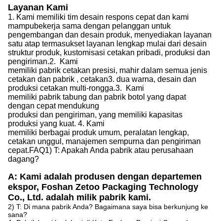
Layanan Kami
1.
Kami memiliki tim desain respons cepat
dan kami
mampu
bekerja sama dengan pelanggan untuk
pengembangan dan desain produk, menyediakan
layanan
satu atap
termasuk
set layanan lengkap mulai dari desain
struktur produk, kustomisasi cetakan pribadi, produksi dan
pengiriman.
2.
Kami
memiliki pabrik cetakan presisi, mahir dalam semua jenis
cetakan
dan pabrik
, cetakan
3.
dua warna, desain dan
produksi cetakan multi-rongga.
3.
Kami
memiliki pabrik tabung
dan pabrik
botol yang dapat
dengan cepat mendukung
produksi
dan
pengiriman,
yang
memiliki kapasitas
produksi yang kuat
.
4.
Kami
memiliki berbagai produk umum, peralatan lengkap,
cetakan unggul, manajemen sempurna
dan
pengiriman
cepat.
FAQ
1) T: Apakah Anda pabrik atau perusahaan
dagang?
A: Kami adalah produsen dengan departemen
ekspor, Foshan Zetoo Packaging Technology
Co., Ltd. adalah milik pabrik kami.
2) T: Di mana pabrik Anda? Bagaimana saya bisa berkunjung ke
sana?