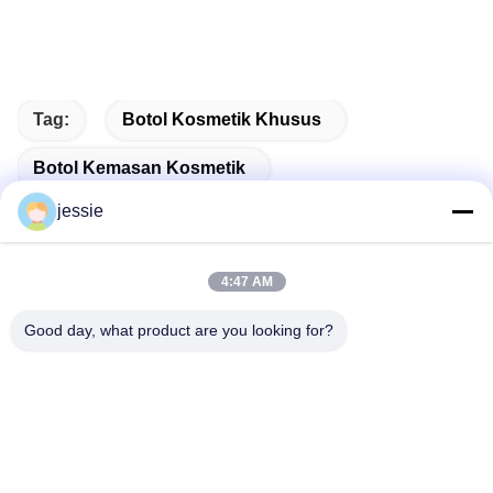
Tag:
Botol Kosmetik Khusus
Botol Kemasan Kosmetik
jessie
Botol Kosmetik Kosmetik
4:47 AM
Good day, what product are you looking for?
Kontak Cepat
Alamat
No. 002 No. 2, Taman Industri Luoge Sanyachong, Kota
Nanzhuang, Distrik Chancheng, Kota Foshan, Tiongkok.