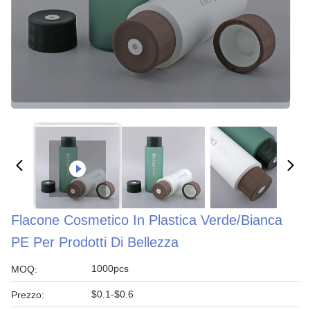
Flacone Cosmetico In Plastica Verde/bianca
PE Per Prodotti Di Bellezza
1000pcs
MOQ:
$0.1-$0.6
Prezzo: