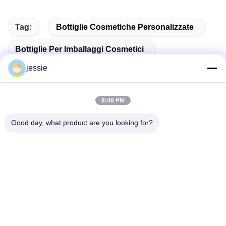
Tag:
Bottiglie Cosmetiche Personalizzate
Bottiglie Per Imballaggi Cosmetici
jessie
Flacone Cosmetico Vuoto
8:40 PM
Good day, what product are you looking for?
Contatto rapido
Indirizzo
No. 002 No. 2, Parco Industriale di Luoge Sanyachong, Città
di Nanzhuang, Distretto di Chancheng, Città di Foshan,
Cina.
tel