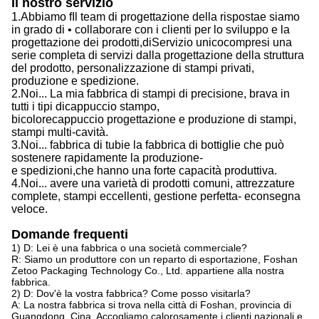
Il nostro servizio
1.
Abbiamo f
Il team di progettazione della risposta
e siamo
in grado di
• collaborare con i clienti per lo sviluppo e la
progettazione dei prodotti,
di
Servizio unico
compresi
una
serie completa di servizi dalla progettazione della struttura
del prodotto, personalizzazione di stampi privati,
produzione e spedizione.
2.
Noi...
La mia fabbrica di stampi di precisione, brava in
tutti i tipi di
cappuccio
stampo,
bicolore
cappuccio
progettazione e produzione di stampi,
stampi multi-cavità.
3.
Noi...
fabbrica di tubi
e la
fabbrica di bottiglie che può
sostenere rapidamente la produzione
-
e
spedizioni,
che
hanno una forte capacità produttiva
.
4.
Noi...
avere una varietà di prodotti comuni, attrezzature
complete, stampi eccellenti, gestione perfetta
- e
consegna
veloce.
Domande frequenti
1) D: Lei è una fabbrica o una società commerciale?
R: Siamo un produttore con un reparto di esportazione, Foshan
Zetoo Packaging Technology Co., Ltd. appartiene alla nostra
fabbrica.
2) D: Dov'è la vostra fabbrica? Come posso visitarla?
A: La nostra fabbrica si trova nella città di Foshan, provincia di
Guangdong, Cina. Accogliamo calorosamente i clienti nazionali e