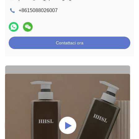
+8615088026007
Contattaci ora