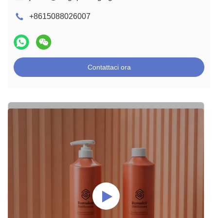
+8615088026007
Contattaci ora