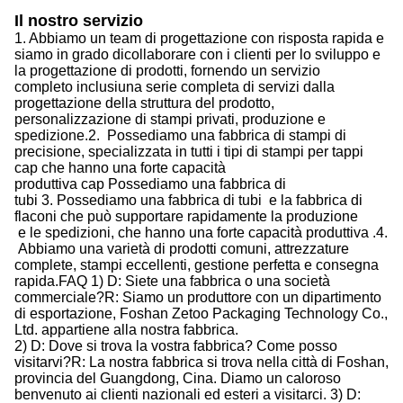
Il nostro servizio
1.
Abbiamo un team di progettazione con risposta rapida
e
siamo in grado di
collaborare con i clienti per lo sviluppo e
la progettazione di prodotti, fornendo
un servizio
completo
inclusi
una serie completa di servizi dalla
progettazione della struttura del prodotto,
personalizzazione di stampi privati, produzione e
spedizione.
2.
Possediamo una fabbrica di stampi di
precisione, specializzata in tutti i tipi di stampi per tappi
cap
che hanno una forte capacità
produttiva
cap
Possediamo una fabbrica di
tubi
3.
Possediamo una fabbrica di tubi
e la fabbrica di
flaconi che può supportare rapidamente la produzione
e le spedizioni,
che hanno una forte capacità produttiva
.
4.
Abbiamo una varietà di prodotti comuni, attrezzature
complete, stampi eccellenti, gestione perfetta
e
consegna
rapida.
FAQ
1) D: Siete una fabbrica o una società
commerciale?
R: Siamo un produttore con un dipartimento
di esportazione, Foshan Zetoo Packaging Technology Co.,
Ltd. appartiene alla nostra fabbrica.
2) D: Dove si trova la vostra fabbrica? Come posso
visitarvi?
R: La nostra fabbrica si trova nella città di Foshan,
provincia del Guangdong, Cina. Diamo un caloroso
benvenuto ai clienti nazionali ed esteri a visitarci.
3) D: