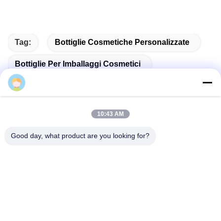
Tag:
Bottiglie Cosmetiche Personalizzate
Bottiglie Per Imballaggi Cosmetici
Flacone Cosmetico Vuoto
10:43 AM
Good day, what product are you looking for?
Contatto rapido
Indirizzo
No. 002 No. 2, Parco Industriale di Luoge Sanyachong, Città
di Nanzhuang, Distretto di Chancheng, Città di Foshan,
Cina.