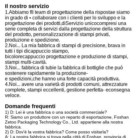
Il nostro servizio
1.
Abbiamo f
Il team di progettazione della risposta
e siamo
in grado di
• collaborare con i clienti per lo sviluppo e la
progettazione dei prodotti,
di
Servizio unico
compresi
una
serie completa di servizi dalla progettazione della struttura
del prodotto, personalizzazione di stampi privati,
produzione e spedizione.
2.
Noi...
La mia fabbrica di stampi di precisione, brava in
tutti i tipi di
cappuccio
stampo,
bicolore
cappuccio
progettazione e produzione di stampi,
stampi multi-cavità.
3.
Noi...
fabbrica di tubi
e la
fabbrica di bottiglie che può
sostenere rapidamente la produzione
-
e
spedizioni,
che
hanno una forte capacità produttiva
.
4.
Noi...
avere una varietà di prodotti comuni, attrezzature
complete, stampi eccellenti, gestione perfetta
- e
consegna
veloce.
Domande frequenti
1) D: Lei è una fabbrica o una società commerciale?
R: Siamo un produttore con un reparto di esportazione, Foshan
Zetoo Packaging Technology Co., Ltd. appartiene alla nostra
fabbrica.
2) D: Dov'è la vostra fabbrica? Come posso visitarla?
A: La nostra fabbrica si trova nella città di Foshan, provincia di