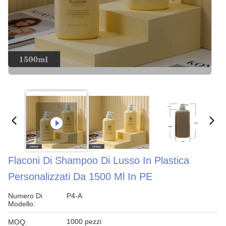
Flaconi Di Shampoo Di Lusso In Plastica
Personalizzati Da 1500 Ml In PE
Numero Di
P4-A
Modello:
1000 pezzi
MOQ: