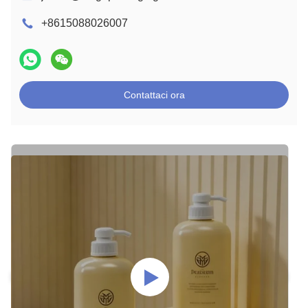
+8615088026007
Contattaci ora