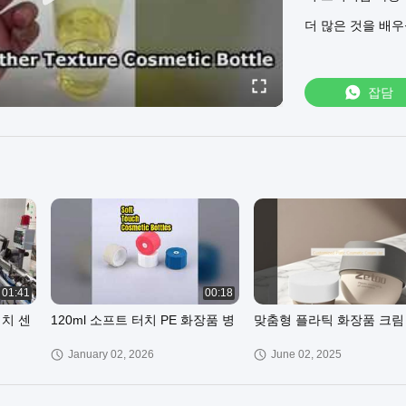
이덴티티에 맞게 병
더 많은 것을 배
밀 금형 공장과 빠
스톱 솔루션을 제
맞춤형 디자인 서
눈에 띌 수 있도
잡담
보내 견적을 받아
01:41
00:18
터치 센
120ml 소프트 터치 PE 화장품 병
맞춤형 플라틱 화장품 크림
January 02, 2026
June 02, 2025