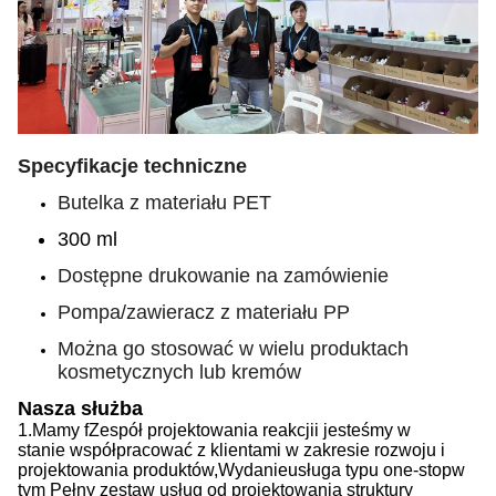
Specyfikacje techniczne
Butelka z materiału PET
300 ml
Dostępne drukowanie na zamówienie
Pompa/zawieracz z materiału PP
Można go stosować w wielu produktach
kosmetycznych lub kremów
Nasza służba
1.
Mamy f
Zespół projektowania reakcji
i jesteśmy w
stanie
współpracować z klientami w zakresie rozwoju i
projektowania produktów,
Wydanie
usługa typu one-stop
w
tym
Pełny zestaw usług od projektowania struktury