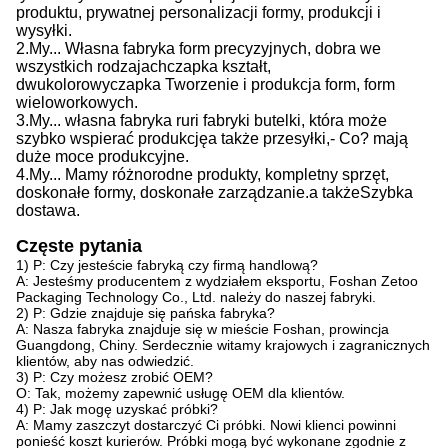
produktu, prywatnej personalizacji formy, produkcji i
wysyłki.
2.
My...
Własna fabryka form precyzyjnych, dobra we
wszystkich rodzajach
czapka
kształt,
dwukolorowy
czapka
Tworzenie i produkcja form, form
wieloworkowych.
3.
My...
własna fabryka rur
i
fabryki butelki, która może
szybko wspierać produkcję
a także
przesyłki,
- Co?
mają
duże moce produkcyjne
.
4.
My...
Mamy różnorodne produkty, kompletny sprzęt,
doskonałe formy, doskonałe zarządzanie.
a także
Szybka
dostawa.
Częste pytania
1) P: Czy jesteście fabryką czy firmą handlową?
A: Jesteśmy producentem z wydziałem eksportu, Foshan Zetoo
Packaging Technology Co., Ltd. należy do naszej fabryki.
2) P: Gdzie znajduje się pańska fabryka?
A: Nasza fabryka znajduje się w mieście Foshan, prowincja
Guangdong, Chiny. Serdecznie witamy krajowych i zagranicznych
klientów, aby nas odwiedzić.
3) P: Czy możesz zrobić OEM?
O: Tak, możemy zapewnić usługę OEM dla klientów.
4) P: Jak mogę uzyskać próbki?
A: Mamy zaszczyt dostarczyć Ci próbki. Nowi klienci powinni
ponieść koszt kurierów. Próbki mogą być wykonane zgodnie z