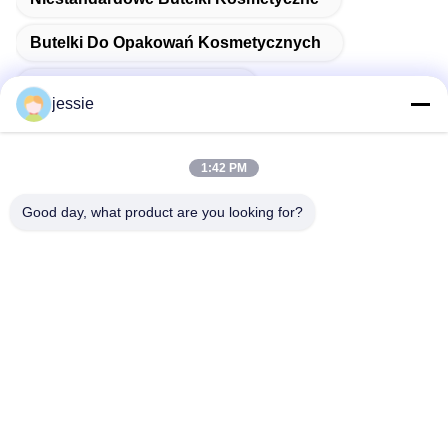
Butelki Do Opakowań Kosmetycznych
Pusta Butelka Kosmetyczna
jessie
1:42 PM
Szybki kontakt
Good day, what product are you looking for?
Adres
Numer 002 Numer 2, Park Przemysłowy Luoge
Sanyachong, Miasto Nanzhuang, Dzielnica Chancheng,
miasto Foshan, Chiny.
teren
86--15088026007
E-mail