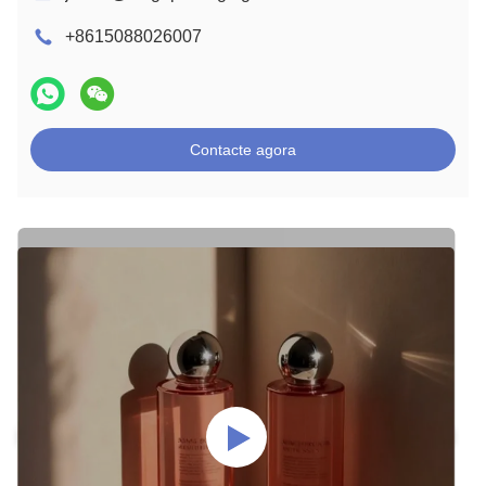
+8615088026007
Contacte agora