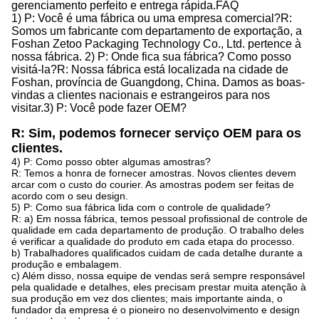
gerenciamento perfeito
e
entrega rápida.
FAQ
1) P: Você é uma fábrica ou uma empresa comercial?
R:
Somos um fabricante com departamento de exportação, a
Foshan Zetoo Packaging Technology Co., Ltd. pertence à
nossa fábrica.
2) P: Onde fica sua fábrica? Como posso
visitá-la?
R: Nossa fábrica está localizada na cidade de
Foshan, província de Guangdong, China. Damos as boas-
vindas a clientes nacionais e estrangeiros para nos
visitar.
3) P: Você pode fazer OEM?
R: Sim, podemos fornecer serviço OEM para os
clientes.
4) P: Como posso obter algumas amostras?
R: Temos a honra de fornecer amostras. Novos clientes devem
arcar com o custo do courier. As amostras podem ser feitas de
acordo com o seu design.
5) P: Como sua fábrica lida com o controle de qualidade?
R: a) Em nossa fábrica, temos pessoal profissional de controle de
qualidade em cada departamento de produção. O trabalho deles
é verificar a qualidade do produto em cada etapa do processo.
b) Trabalhadores qualificados cuidam de cada detalhe durante a
produção e embalagem.
c) Além disso, nossa equipe de vendas será sempre responsável
pela qualidade e detalhes, eles precisam prestar muita atenção à
sua produção em vez dos clientes; mais importante ainda, o
fundador da empresa é o pioneiro no desenvolvimento e design