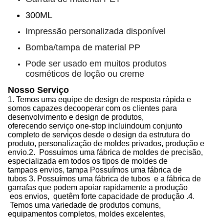
300ML
Impressão personalizada disponível
Bomba/tampa de material PP
Pode ser usado em muitos produtos
cosméticos de loção ou creme
Nosso Serviço
1.
Temos uma equipe de design de resposta rápida
e
somos capazes de
cooperar com os clientes para
desenvolvimento e design de produtos,
oferecendo
serviço one-stop
incluindo
um conjunto
completo de serviços desde o design da estrutura do
produto, personalização de moldes privados, produção e
envio.
2.
Possuímos uma fábrica de moldes de precisão,
especializada em todos os tipos de moldes de
tampa
os envios,
tampa
Possuímos uma fábrica de
tubos
3.
Possuímos uma fábrica de tubos
e a fábrica de
garrafas que podem apoiar rapidamente a produção
e
os envios,
que
têm forte capacidade de produção
.
4.
Temos uma variedade de produtos comuns,
equipamentos completos, moldes excelentes,