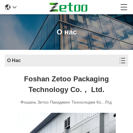
О нас
О Нас
Foshan Zetoo Packaging
Technology Co.， Ltd.
Фошань Зетоо Пакэджинг Технолоджи Ко., Лтд.