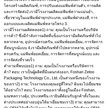
โครงสร้างผลิตภัณฑ์, การปรับแต่งแม่พิมพ์ส่วนตัว, การผลิต
และการจัดส่ง
2.
เรามีโรงงานผลิตแม่พิมพ์ความแม่นยำ,
เชี่ยวชาญในแม่พิมพ์ฝาทุกประเภท, แม่พิมพ์ฝาสองสี, การ
ออกแบบและผลิตแม่พิมพ์หลายโพรง
3.
เรามีโรงงานผลิตหลอด
1) ถาม: คุณเป็นโรงงานหรือบริษัท
การค้า?
ซึ่งมีกำลังการผลิตที่แข็งแกร่ง
เรามีผลิตภัณฑ์ทั่วไป
หลากหลาย, อุปกรณ์ครบครัน, แม่พิมพ์ยอดเยี่ยม, การจัดการ
ที่สมบูรณ์แบบ
4.
เรามีผลิตภัณฑ์ทั่วไปหลากหลาย, อุปกรณ์
ครบครัน, แม่พิมพ์ยอดเยี่ยม, การจัดการที่สมบูรณ์แบบ
และ
การจัดส่งที่รวดเร็ว
คำถามที่พบบ่อย
1) ถาม: คุณเป็นโรงงานหรือบริษัทการ
ค้า?
ตอบ: เราเป็นผู้ผลิตที่มีแผนกส่งออก, Foshan Zetoo
Packaging Technology Co., Ltd. เป็นส่วนหนึ่งของโรงงาน
ของเรา
2) ถาม: โรงงานของคุณอยู่ที่ไหน? ฉันจะไปเยี่ยมชม
ได้อย่างไร?
ตอบ: โรงงานของเราตั้งอยู่ในเมือง Foshan,
มณฑลกวางตุ้ง, ประเทศจีน เรายินดีต้อนรับลูกค้าทั้งในและ
ต่างประเทศอย่างอบอุ่นให้มาเยี่ยมชมเรา
3) ถาม: คุณสามารถ