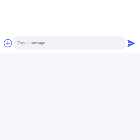
ติดต่อด่วน
ที่อยู่
เลขที่ 002 เลขที่ 2 สวนอุตสาหกรรม Luoge Sanyachong, เมือง
Nanzhuang, เขต Chancheng, เมือง Foshan, จีน
โทรศัพท์
86--15088026007
Photo
อีเมล
Video Call
jessie@zingopackaging.com
Audio Call
นโยบายความเป็นส่วนตัว
|
แผนผังเว็บไซต์
| จีน ดี คุณภาพ กระ
ปุกเครื่องสําอาง ผู้จัดจําหน่าย.ลิขสิทธิ์ 2025-2026 Foshan Zetoo