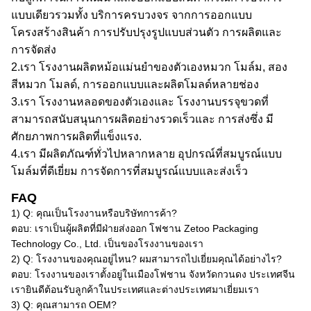
แบบเดียว
รวมทั้ง
บริการครบวงจร จากการออกแบบ
โครงสร้างสินค้า การปรับปรุงรูปแบบส่วนตัว การผลิตและ
การจัดส่ง
2.
เรา
โรงงานผลิตหม้อแม่นยําของตัวเอง
หมวก
โมล์ม, สอง
สี
หมวก
โมลด์, การออกแบบและผลิตโมลด์หลายช่อง
3.
เรา
โรงงานหลอดของตัวเอง
และ
โรงงานบรรจุขวดที่
สามารถสนับสนุนการผลิตอย่างรวดเร็ว
และ
การส่ง
ซึ่ง
มี
ศักยภาพการผลิตที่แข็งแรง
.
4.
เรา
มีผลิตภัณฑ์ทั่วไปหลากหลาย อุปกรณ์ที่สมบูรณ์แบบ
โมล์มที่ดีเยี่ยม การจัดการที่สมบูรณ์แบบ
และ
ส่งเร็ว
FAQ
1) Q: คุณเป็นโรงงานหรือบริษัทการค้า?
ตอบ: เราเป็นผู้ผลิตที่มีฝ่ายส่งออก โฟชาน Zetoo Packaging
Technology Co., Ltd. เป็นของโรงงานของเรา
2) Q: โรงงานของคุณอยู่ไหน? ผมสามารถไปเยี่ยมคุณได้อย่างไร?
ตอบ: โรงงานของเราตั้งอยู่ในเมืองโฟชาน จังหวัดกวนดง ประเทศจีน
เรายินดีต้อนรับลูกค้าในประเทศและต่างประเทศมาเยี่ยมเรา
3) Q: คุณสามารถ OEM?