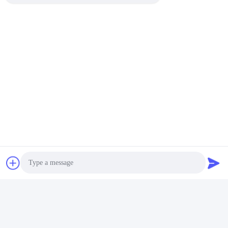
แท็ก:
ขวดเครื่องสำอางแบบกำหนดเอง
ขวดบรรจุเครื่องสําอาง
ขวดเปล่าเครื่องสำอาง
ติดต่อด่วน
ที่อยู่
เลขที่ 002 เลขที่ 2 สวนอุตสาหกรรม Luoge Sanyachong, เมือง
Nanzhuang, เขต Chancheng, เมือง Foshan, จีน
โทรศัพท์
86--15088026007
Photo