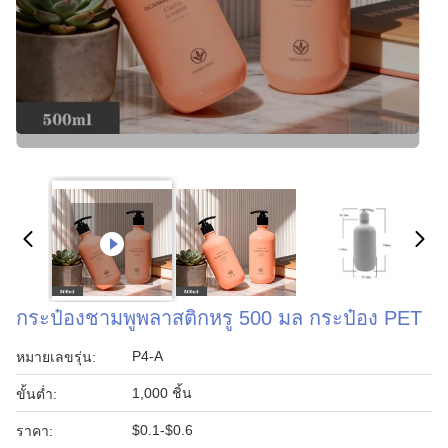
กระป๋องชามพูพลาสติกหรู 500 มล กระป๋อง PET
P4-A
หมายเลขรุ่น:
1,000 ชิ้น
ขั้นต่ำ:
$0.1-$0.6
ราคา: