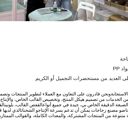
حة
 PP
ى العديد من مستحضرات التجميل أو الكريم
لاستجابة
ونحن قادرون على
التعاون مع العملاء لتطوير المنتجات وتصمي
ن الخدمات من تصميم هيكل المنتج، وتخصيص القالب الخاص، والإنتاج
صبغة الدقيقة الخاص بي، جيدة في جميع أنواع
القفص
القالب، بلونين
ال
خاص
و
مصنع زجاجات يمكن أن تدعم بسرعة الإنتاج
و
الشحنات
الذي
لديها ق
متنوعة من المنتجات المشتركة، والمعدات الكاملة، والقوالب الممتازة، 