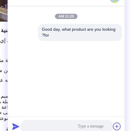
11:20 AM
Good day, what product are you looking 
المواصفات التقنية
for?
زجاجة مادة بي إي
300/500 مل
طباعة مخصصة متا
مضخة/غطاء من مواد
يمكن استخدامه عل
خدمتنا
1.
لدينا f
فريق تصميم ا
ذلك
مجموعة كاملة م
2.
نحن
مصنع صناعة ال
3.
نحن
مصنع أنابيب 
4.
نحن
لديهم مجموعة 
الأسئلة الشائعة