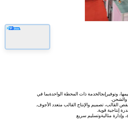
مها، وتوفير
إنج
الخدمة ذات المحطة الواحدة
بما في
 والشحن.
قفص
القالب، تصميم والإنتاج القالب متعدد الأجوف.
درة إنتاجية قوية
.
وإدارة مثالية
و
تسليم سريع