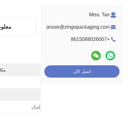
Miss. Tan
معلو
jessie@zingopackaging.com
+8615088026007
مكان
اتصل الآن
إبراز: