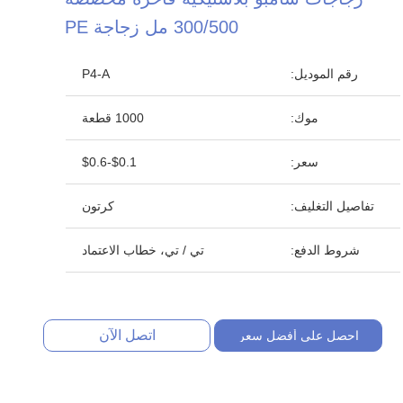
300/500 مل زجاجة PE
رقم الموديل:
P4-A
موك:
1000 قطعة
سعر:
$0.1-$0.6
تفاصيل التغليف:
كرتون
شروط الدفع:
تي / تي، خطاب الاعتماد
اتصل الآن
احصل على أفضل سعر