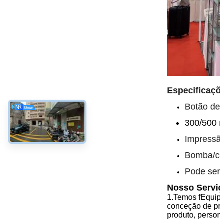
Especificaçõ
Botão de
300/500 
Impressã
Bomba/ca
Pode ser
Nosso Servi
1.
Temos f
Equip
conceção de pr
produto, perso