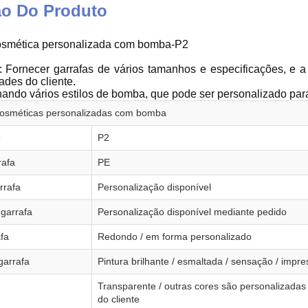
ão Do Produto
osmética personalizada com bomba-P2
 Fornecer garrafas de vários tamanhos e especificações, e 
des do cliente.
ndo vários estilos de bomba, que pode ser personalizado par
cosméticas personalizadas com bomba
o
P2
rafa
PE
rrafa
Personalização disponível
garrafa
Personalização disponível mediante pedido
fa
Redondo / em forma personalizado
garrafa
Pintura brilhante / esmaltada / sensação / impr
Transparente / outras cores são personalizada
do cliente