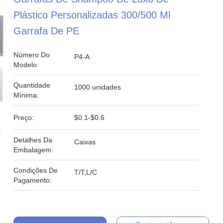
Plástico Personalizadas 300/500 Ml
Garrafa De PE
Número Do
P4-A
Modelo:
Quantidade
1000 unidades
Mínima:
Preço:
$0.1-$0.6
Detalhes Da
Caixas
Embalagem:
Condições De
T/T,L/C
Pagamento: