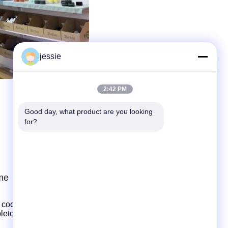
jessie
2:42 PM
Good day, what product are you looking 
for?
me
cooperar com os clientes para o desenvolvimento e
eto de serviços, desde a concepção da estrutura do