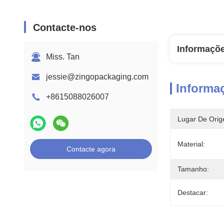
Contacte-nos
Informaçõ
Miss. Tan
jessie@zingopackaging.com
Informa
+8615088026007
Lugar De Orig
Material:
Contacte agora
Tamanho:
Destacar: