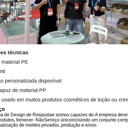
es técnicas
 material PE
ml
o personalizada disponível
puz de material PP
 usado em muitos produtos cosméticos de loção ou cre
ço
a de Design de Resposta
e somos capazes de
A empresa deve 
odutos, fornecer
- Não
Serviço único
incluindo
um conjunto compl
nalização de moldes privados, produção e envio.