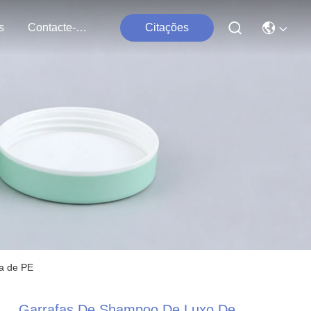
s
Contacte-Nos
Citações
fa de PE
Garrafas De Shampoo De Luxo De