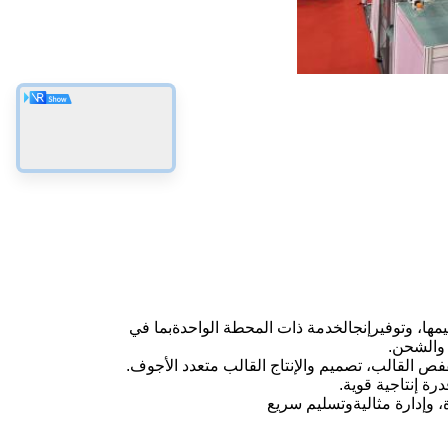
مها، وتوفير
إنج
الخدمة ذات المحطة الواحدة
بما في
 والشحن.
قفص
القالب، تصميم والإنتاج القالب متعدد الأجوف.
درة إنتاجية قوية
.
وإدارة مثالية
و
تسليم سريع