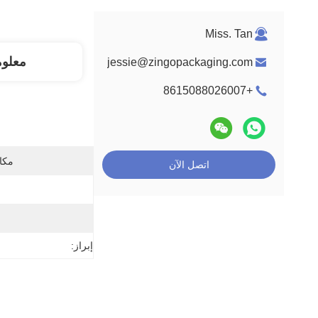
Miss. Tan
معلو
jessie@zingopackaging.com
+8615088026007
مكان
اتصل الآن
إبراز: