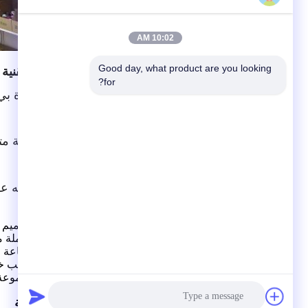
10:02 AM
Good day, what product are you looking 
المواصفات التقنية
for?
زجاجة من مادة بي
75
0ML
طباعة مخصصة متا
غطاء مادة PP
يمكن استخدامه عل
خدمتنا
1.
لدينا f
فريق تصميم ا
ذلك
مجموعة كاملة م
2.
نحن
مصنع صناعة ال
3.
نحن
مصنع أنابيب 
4.
نحن
لديهم مجموعة 
الأسئلة الشائعة