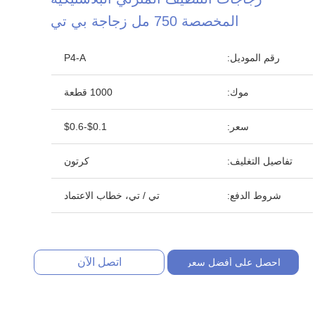
المخصصة 750 مل زجاجة بي تي
رقم الموديل:
P4-A
موك:
1000 قطعة
سعر:
$0.1-$0.6
تفاصيل التغليف:
كرتون
شروط الدفع:
تي / تي، خطاب الاعتماد
اتصل الآن
احصل على أفضل سعر