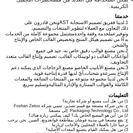
الكريمية.
خدمتنا
1.
لدينا ف
فريق تصميم الاستجابة AST
ونحن قادرون على
ذلك
التعاون مع العملاء لتطوير المنتجات والتصميم،
وتوفير
عمل
خدمة وقفة واحدة
مشتمل
مجموعة كاملة من الخدمات
بدءًا من تصميم هيكل المنتج وتخصيص القالب الخاص والإنتاج
والشحن.
2.
نحن
مصنع قوالب دقيق خاص به، جيد في جميع
أنواع
كاب
القالب ذو لونين
كاب
القالب، تصميم وإنتاج القالب متعدد
التجاويف.
3.
نحن
مصنع الأنابيب الخاص
و
مصنع الزجاجات الذي يمكنه دعم
الإنتاج بسرعة
و
شحنات,
أيّ
لديها قدرة إنتاجية قوية
.
4.
نحن
لدينا مجموعة متنوعة من المنتجات الشائعة والمعدات
الكاملة والقوالب الممتازة والإدارة المثالية
و
تسليم سريع.
التعليمات
1) س: هل أنت مصنع أو شركة تجارية؟
ج: نحن شركة مصنعة مع قسم تصدير، تنتمي شركة Foshan Zetoo
Packaging Technology Co., Ltd. إلى مصنعنا.
2) س: أين هو المصنع الخاص بك؟ كيف يمكنني زيارة هناك؟
ج: يقع مصنعنا في مدينة فوشان بمقاطعة قوانغدونغ، الصين. نحن نرحب
ترحيبا حارا بالعملاء المحليين والأجانب لزيارتنا.
3) س: هل يمكنك القيام بتصنيع المعدات الأصلية؟