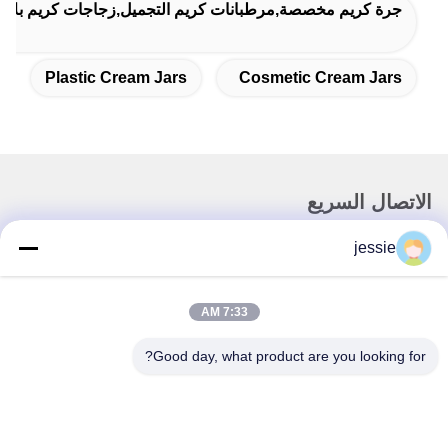
جرة كريم مخصصة,مرطبانات كريم التجميل,زجاجات كريم بلاست
Plastic Cream Jars
Cosmetic Cream Jars
الاتصال السريع
jessie
العنوان
رقم 002 رقم 2، حديقة لوجيه سانيا تشونغ الصناعية، مدينة نانزوانغ،
منطقة تشانتشينغ، مدينة فوشان، الصين.
7:33 AM
تيل
Good day, what product are you looking for?
86--15088026007
بريد إلكتروني
jessie@zingopackaging.com