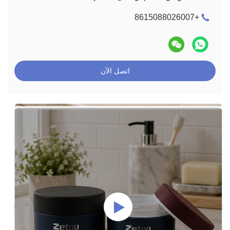
+8615088026007
اتصل الآن