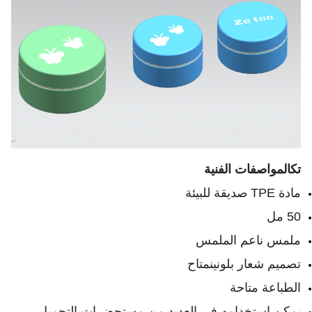
تك
المواصفات الفنية
مادة TPE صديقة للبيئة
50 مل
ملمس ناعم الملمس
تصميم شعار بلونين
متاح
الطباعة متاحة
يمكن استخدامه في العديد من مستحضرات التجميل