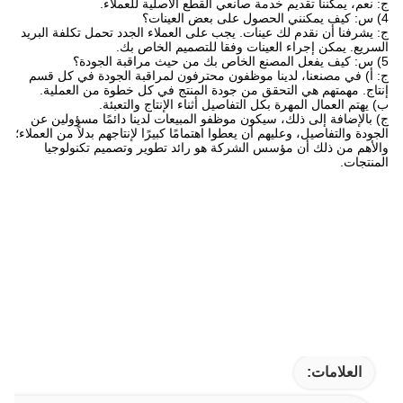
ج: نعم، يمكننا تقديم خدمة صانعي القطع الأصلية للعملاء.
4) س: كيف يمكنني الحصول على بعض العينات؟
ج: يشرفنا أن نقدم لك عينات. يجب على العملاء الجدد تحمل تكلفة البريد
السريع. يمكن إجراء العينات وفقا للتصميم الخاص بك.
5) س: كيف يفعل المصنع الخاص بك من حيث مراقبة الجودة؟
ج: أ) في مصنعنا، لدينا موظفون محترفون لمراقبة الجودة في كل قسم
إنتاج. مهمتهم هي التحقق من جودة المنتج في كل خطوة من العملية.
ب) يهتم العمال المهرة بكل التفاصيل أثناء الإنتاج والتعبئة.
ج) بالإضافة إلى ذلك، سيكون موظفو المبيعات لدينا دائمًا مسؤولين عن
الجودة والتفاصيل، وعليهم أن يعطوا اهتمامًا كبيرًا لإنتاجهم بدلاً من العملاء؛
والأهم من ذلك أن مؤسس الشركة هو رائد تطوير وتصميم تكنولوجيا
المنتجات.
العلامات: