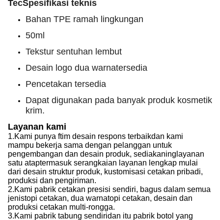
Tec
Spesifikasi teknis
Bahan TPE ramah lingkungan
50ml
Tekstur sentuhan lembut
Desain logo dua warna
tersedia
Pencetakan tersedia
Dapat digunakan pada banyak produk kosmetik
krim.
Layanan kami
1.
Kami punya f
tim desain respons terbaik
dan kami
mampu
bekerja sama dengan pelanggan untuk
pengembangan dan desain produk, sediakan
ing
layanan
satu atap
termasuk
serangkaian layanan lengkap mulai
dari desain struktur produk, kustomisasi cetakan pribadi,
produksi dan pengiriman.
2.
Kami
pabrik cetakan presisi sendiri, bagus dalam semua
jenis
topi
cetakan, dua warna
topi
cetakan, desain dan
produksi cetakan multi-rongga.
3.
Kami
pabrik tabung sendiri
dan itu
pabrik botol yang