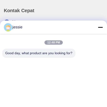
Kontak Cepat
Alamat
jessie
No. 002 No. 2, Taman Industri Luoge Sanyachong, Kota
Nanzhuang, Distrik Chancheng, Kota Foshan, Tiongkok.
tel
12:48 PM
86--15088026007
Good day, what product are you looking for?
E-mail
jessie@zingopackaging.com
Kebijakan Privasi
|
Sitemap
| Cina Baik Kualitas Botol
kosmetik Pemasok. Hak cipta © 2025-2026 Foshan Zetoo
Packaging Technology Co.， Ltd. . Semua Hak Dilindungi