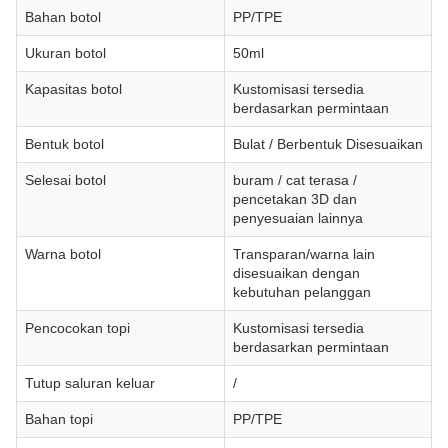
Bahan botol
PP/TPE
Ukuran botol
50ml
Kapasitas botol
Kustomisasi tersedia
berdasarkan permintaan
Bentuk botol
Bulat / Berbentuk Disesuaikan
Selesai botol
buram / cat terasa /
pencetakan 3D dan
penyesuaian lainnya
Warna botol
Transparan/warna lain
disesuaikan dengan
kebutuhan pelanggan
Pencocokan topi
Kustomisasi tersedia
berdasarkan permintaan
Tutup saluran keluar
/
Bahan topi
PP/TPE