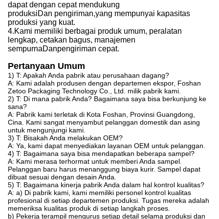
dapat dengan cepat mendukung
produksi
Dan
pengiriman,
yang
mempunyai kapasitas
produksi yang kuat
.
4.
Kami
memiliki berbagai produk umum, peralatan
lengkap, cetakan bagus, manajemen
sempurna
Dan
pengiriman cepat.
Pertanyaan Umum
1) T: Apakah Anda pabrik atau perusahaan dagang?
A: Kami adalah produsen dengan departemen ekspor, Foshan
Zetoo Packaging Technology Co., Ltd. milik pabrik kami.
2) T: Di mana pabrik Anda? Bagaimana saya bisa berkunjung ke
sana?
A: Pabrik kami terletak di Kota Foshan, Provinsi Guangdong,
Cina. Kami sangat menyambut pelanggan domestik dan asing
untuk mengunjungi kami.
3) T: Bisakah Anda melakukan OEM?
A: Ya, kami dapat menyediakan layanan OEM untuk pelanggan.
4) T: Bagaimana saya bisa mendapatkan beberapa sampel?
A: Kami merasa terhormat untuk memberi Anda sampel.
Pelanggan baru harus menanggung biaya kurir. Sampel dapat
dibuat sesuai dengan desain Anda.
5) T: Bagaimana kinerja pabrik Anda dalam hal kontrol kualitas?
A: a) Di pabrik kami, kami memiliki personel kontrol kualitas
profesional di setiap departemen produksi. Tugas mereka adalah
memeriksa kualitas produk di setiap langkah proses.
b) Pekerja terampil mengurus setiap detail selama produksi dan