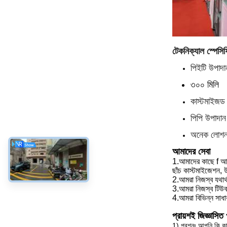
টেকনিক্যাল স্পেস
পিইটি উপাদ
৩০০ মিলি
কাস্টমাইজড 
পিপি উপাদান 
অনেক লোশন ব
আমাদের সেবা
1.
আমাদের কাছে f 
ছাঁচ কাস্টমাইজেশন, 
2.
আমরা
নিজস্ব যথার্
3.
আমরা
নিজস্ব টিউব
4.
আমরা
বিভিন্ন সাধা
প্রায়শই জিজ্ঞাসিত 
1) প্রশ্নঃ আপনি কি কা