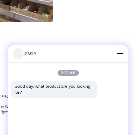
jessie
2:32 AM
Good day, what product are you looking 
for?
ে সহযোগিতা, প্রদান
প্রণয়
ওয়ান স্টপ পরিষেবা
সহ
পণ্য কাঠামো নকশা, ব্যক্তিগত
 এবং উত্পাদন।
ী উৎপাদন ক্ষমতা আছে
.