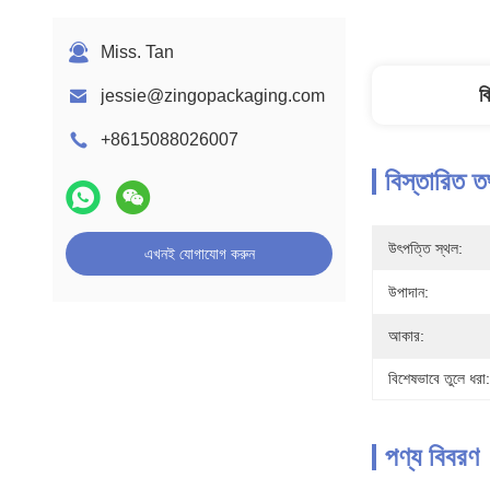
Miss. Tan
ব
jessie@zingopackaging.com
+8615088026007
বিস্তারিত ত
উৎপত্তি স্থল:
এখনই যোগাযোগ করুন
উপাদান:
আকার:
বিশেষভাবে তুলে ধরা:
পণ্য বিবরণ