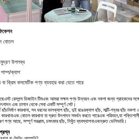
িফিকেশন
ান বোতল
মুদ্রণ উপলব্ধ
পাম্প/ক্যাপ
া ক্রিম কসমেটিক পণ্য ব্যবহার করা যেতে পারে
আছে
এস্ট রেসপন্স ডিজাইন টিম
এবং আমরা সক্ষম
পণ্য উন্নয়ন এবং নকশা জন্য গ্রাহকদের সঙ্গ
উৎপাদন এবং চালান থেকে সেবা একটি সম্পূর্ণ সেট।
থ ছাঁচনির্মাণ কারখানা, সব ধরনের ভাল
ক্যাপ
ছাঁচ, দুই রঙের
ক্যাপ
ছাঁচ, মাল্টি-গহ্বর ছাঁচ নকশা
 কারখানা
এবং
বোতল কারখানা যা দ্রুত উৎপাদন সমর্থন করতে পারে
এবং
পরিবহন,
যা
শক্তিশাল
রণ পণ্য আছে, সম্পূর্ণ সরঞ্জাম, চমৎকার ছাঁচ, নিখুঁত ব্যবস্থাপনা
এবং
দ্রুত ডেলিভারি।
প্রশ্ন
রখানা বা ট্রেডিং কোম্পানি?