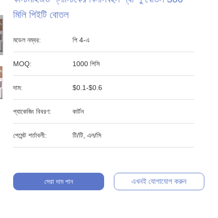
মিলি পিইটি বোতল
মডেল নম্বর:
পি 4-এ
MOQ:
1000 পিসি
দাম:
$0.1-$0.6
প্যাকেজিং বিবরণ:
কার্টন
পেমেন্ট শর্তাবলী:
টি/টি, এল/সি
এখনই যোগাযোগ করুন
সেরা দাম পান