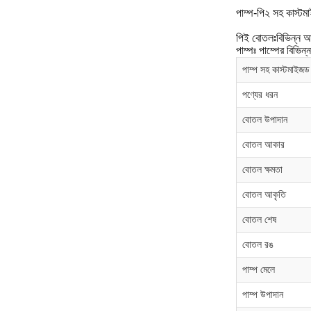
পাম্প-পি২ সহ কাস্
পিই বোতলঃবিভিন্ন আক
পাম্পঃ পাম্পের বিভিন
পাম্প সহ কাস্টমাইজ
পণ্যের ধরন
বোতল উপাদান
বোতল আকার
বোতল ক্ষমতা
বোতল আকৃতি
বোতল শেষ
বোতল রঙ
পাম্প মেলে
পাম্প উপাদান