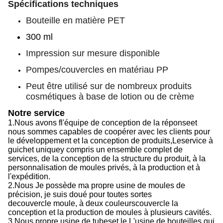
Spécifications techniques
Bouteille en matière PET
300 ml
Impression sur mesure disponible
Pompes/couvercles en matériau PP
Peut être utilisé sur de nombreux produits
cosmétiques à base de lotion ou de crème
Notre service
1.
Nous avons f
l'équipe de conception de la réponse
et
nous sommes capables de
coopérer avec les clients pour
le développement et la conception de produits,
Le
service à
guichet unique
y compris
un ensemble complet de
services, de la conception de la structure du produit, à la
personnalisation de moules privés, à la production et à
l'expédition.
2.
Nous
Je possède ma propre usine de moules de
précision, je suis doué pour toutes sortes
de
couvercle
moule, à deux couleurs
couvercle
la
conception et la production de moules à plusieurs cavités.
3.
Nous
propre usine de tubes
et le
L'usine de bouteilles qui