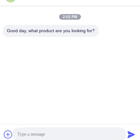
2:02 PM
Good day, what product are you looking for?
Contact rapide
Adresse
N° 002, N° 2, Parc Industriel de Luoge Sanyachong, Ville de
Nanzhuang, District de Chancheng, Ville de Foshan, Chine.
Télégramme
86--15088026007
E-mail
jessie@zingopackaging.com