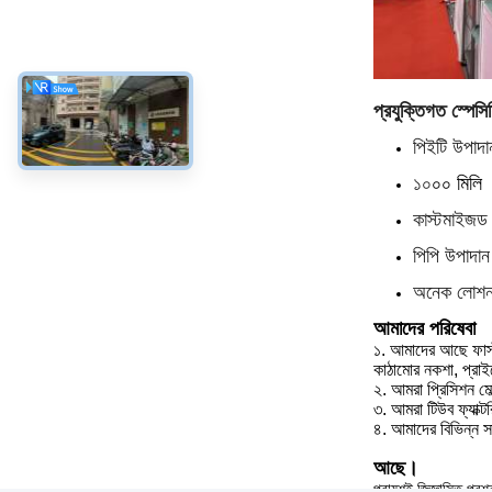
প্রযুক্তিগত স্পেস
পিইটি উপাদ
১০
০০ মিলি
কাস্টমাইজড প
পিপি উপাদান 
অনেক লোশন ব
আমাদের পরিষেবা
১.
আমাদের আছে ফ
া
কাঠামোর নকশা, প্রাইভ
২.
আমরা
প্রিসিশন মো
৩.
আমরা
টিউব ফ্যাক্ট
৪.
আমাদের
বিভিন্ন স
আছে।
প্রায়শই জিজ্ঞাসিত প্রশ্