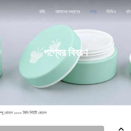
বাড়ি
আমাদের সম্বন্ধে
পণ্য
ভিডিও
ঘট
পণ্যের বিবরণ
্যাম্পু বোতল ১০০০ মিলি পিইটি বোতল