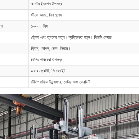
কাস্টমাইজেশন উপলব্ধ
স্টকে আছে, বিনামূল্যে
াণ
১০০০০ পিস
সৌন্দর্য এবং ত্বকের যত্ন। ব্যক্তিগত যত্ন। বিউটি কেয়ার
ক্রিম, লোশন, জেল, সিরাম।
ফিলিং পরিষেবা উপলব্ধ
এয়ার ফ্রেইট, সি ফ্রেইট
টেলিগ্রাফিক ট্রান্সফার, লেটার অফ ক্রেডিট