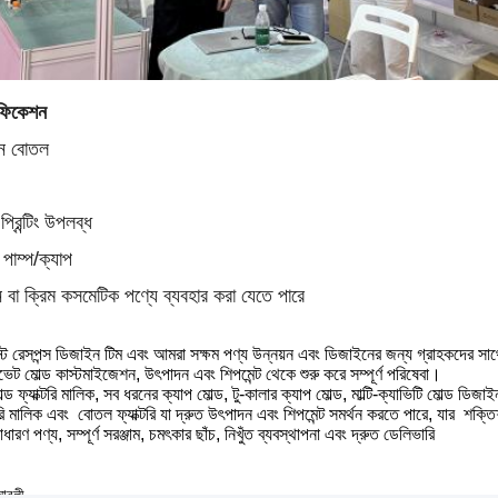
িফিকেশন
ান বোতল
্রিন্টিং উপলব্ধ
পাম্প/ক্যাপ
া ক্রিম কসমেটিক পণ্যে ব্যবহার করা যেতে পারে
স্ট রেসপন্স ডিজাইন টিম
এবং আমরা সক্ষম
পণ্য উন্নয়ন এবং ডিজাইনের জন্য গ্রাহকদের 
েট মোল্ড কাস্টমাইজেশন, উৎপাদন এবং শিপমেন্ট থেকে শুরু করে সম্পূর্ণ পরিষেবা।
ল্ড ফ্যাক্টরি মালিক, সব ধরনের
ক্যাপ
মোল্ড, টু-কালার
ক্যাপ
মোল্ড, মাল্টি-ক্যাভিটি মোল্ড ডিজ
রি মালিক
এবং
বোতল ফ্যাক্টরি যা দ্রুত উৎপাদন
এবং
শিপমেন্ট সমর্থন করতে পারে,
যার
শক্তি
াধারণ পণ্য, সম্পূর্ণ সরঞ্জাম, চমৎকার ছাঁচ, নিখুঁত ব্যবস্থাপনা
এবং
দ্রুত ডেলিভারি
নাবলী