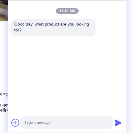
11:10 AM
Good day, what product are you looking 
for?
সাথে সহযোগিতা করতে, প্রোভাইড
িং
ওয়ান-স্টপ সার্ভিস
যার মধ্যে রয়েছে
পণ্য
াইন এবং উৎপাদনে পারদর্শী।
শালী উৎপাদন ক্ষমতা
আছে।