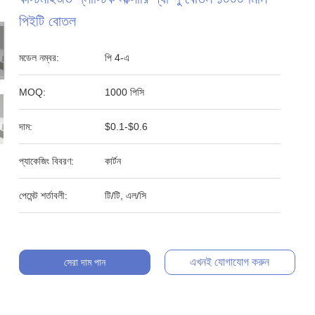
পিইটি বোতল
মডেল নম্বর:
পি 4-এ
MOQ:
1000 পিসি
দাম:
$0.1-$0.6
প্যাকেজিং বিবরণ:
কার্টন
পেমেন্ট শর্তাবলী:
টি/টি, এল/সি
এখনই যোগাযোগ করুন
সেরা দাম পান