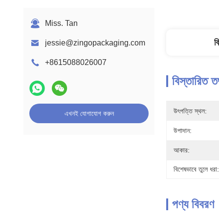
Miss. Tan
ব
jessie@zingopackaging.com
+8615088026007
বিস্তারিত ত
উৎপত্তি স্থল:
এখনই যোগাযোগ করুন
উপাদান:
আকার:
বিশেষভাবে তুলে ধরা:
পণ্য বিবরণ