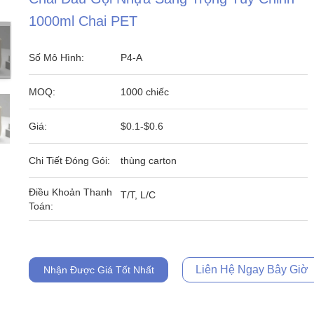
1000ml Chai PET
Số Mô Hình:
P4-A
MOQ:
1000 chiếc
Giá:
$0.1-$0.6
Chi Tiết Đóng Gói:
thùng carton
Điều Khoản Thanh
T/T, L/C
Toán:
Liên Hệ Ngay Bây Giờ
Nhận Được Giá Tốt Nhất