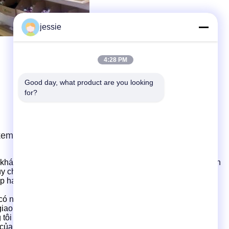
jessie
4:28 PM
Good day, what product are you looking 
for?
kem
 khách hàng để phát triển và thiết kế sản phẩm, cung cấp
dịch
tùy chỉnh khuôn riêng, sản xuất và vận chuyển.
2.
Chúng tôi
ắp hai màu
Chúng tôi
3.
Chúng tôi
sở hữu nhà máy sản xuất
có năng lực sản xuất mạnh mẽ
.
4.
Chúng tôi
có nhiều sản
giao hàng nhanh chóng.
 tôi là nhà sản xuất có bộ phận xuất khẩu, Foshan Zetoo
của bạn ở đâu? Làm thế nào tôi có thể đến đó?
A: Nhà máy