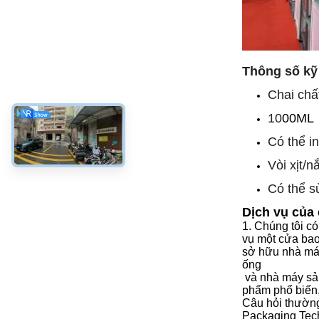
Thông số kỹ
Chai chấ
10
00ML
Có thể in
Vòi xịt/n
Có thể s
Dịch vụ của 
1.
Chúng tôi có
vụ một cửa
bao
sở hữu nhà máy 
ống
và nhà máy sản
phẩm phổ biến,
Câu hỏi thườn
Packaging Tech