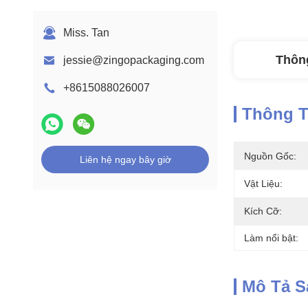
Miss. Tan
Thông
jessie@zingopackaging.com
+8615088026007
Thông Ti
Nguồn Gốc:
Liên hệ ngay bây giờ
Vật Liệu:
Kích Cỡ:
Làm nổi bật:
Mô Tả 