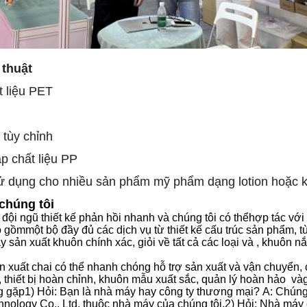
 thuật
t liệu PET
 tùy chỉnh
ắp chất liệu PP
ử dụng cho nhiều sản phẩm mỹ phẩm dạng lotion hoặc 
chúng tôi
 đội ngũ thiết kế phản hồi nhanh
và chúng tôi có thể
hợp tác với
 gồm
một bộ đầy đủ các dịch vụ từ thiết kế cấu trúc sản phẩm, 
sản xuất khuôn chính xác, giỏi về tất cả các loại
và
, khuôn n
 xuất chai có thể nhanh chóng hỗ trợ sản xuất
và
vận chuyển,
 thiết bị hoàn chỉnh, khuôn mẫu xuất sắc, quản lý hoàn hảo
và
g gặp
1) Hỏi: Bạn là nhà máy hay công ty thương mại?
A: Chúng
nology Co., Ltd. thuộc nhà máy của chúng tôi.
2) Hỏi: Nhà máy 