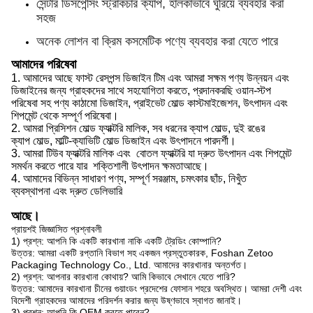
সেন্টার ডিসপেন্সিং স্ট্রাকচার ক্যাপ, হালকাভাবে ঘুরিয়ে ব্যবহার করা
সহজ
অনেক লোশন বা ক্রিম কসমেটিক পণ্যে ব্যবহার করা যেতে পারে
আমাদের পরিষেবা
1.
আমাদের আছে ফ
াস্ট রেসপন্স ডিজাইন টিম
এবং আমরা সক্ষম
পণ্য উন্নয়ন এবং
ডিজাইনের জন্য গ্রাহকদের সাথে সহযোগিতা করতে, প্রদান
করছি
ওয়ান-স্টপ
পরিষেবা
সহ
পণ্য কাঠামো ডিজাইন, প্রাইভেট মোল্ড কাস্টমাইজেশন, উৎপাদন এবং
শিপমেন্ট থেকে সম্পূর্ণ পরিষেবা।
2.
আমরা
প্রিসিশন মোল্ড ফ্যাক্টরি মালিক, সব ধরনের
ক্যাপ
মোল্ড, দুই রঙের
ক্যাপ
মোল্ড, মাল্টি-ক্যাভিটি মোল্ড ডিজাইন এবং উৎপাদনে পারদর্শী।
3.
আমরা
টিউব ফ্যাক্টরি মালিক
এবং
বোতল ফ্যাক্টরি যা দ্রুত উৎপাদন
এবং
শিপমেন্ট
সমর্থন করতে পারে
যার
শক্তিশালী উৎপাদন ক্ষমতা
আছে।
4.
আমাদের
বিভিন্ন সাধারণ পণ্য, সম্পূর্ণ সরঞ্জাম, চমৎকার ছাঁচ, নিখুঁত
ব্যবস্থাপনা
এবং
দ্রুত ডেলিভারি
আছে।
প্রায়শই জিজ্ঞাসিত প্রশ্নাবলী
1) প্রশ্ন: আপনি কি একটি কারখানা নাকি একটি ট্রেডিং কোম্পানি?
উত্তর: আমরা একটি রপ্তানি বিভাগ সহ একজন প্রস্তুতকারক, Foshan Zetoo
Packaging Technology Co., Ltd. আমাদের কারখানার অন্তর্গত।
2) প্রশ্ন: আপনার কারখানা কোথায়? আমি কিভাবে সেখানে যেতে পারি?
উত্তর: আমাদের কারখানা চীনের গুয়াংডং প্রদেশের ফোসান শহরে অবস্থিত। আমরা দেশী এবং
বিদেশী গ্রাহকদের আমাদের পরিদর্শন করার জন্য উষ্ণভাবে স্বাগত জানাই।
3) প্রশ্ন: আপনি কি OEM করতে পারেন?