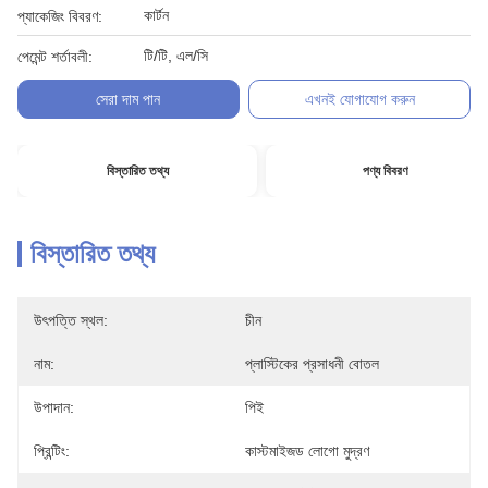
কার্টন
প্যাকেজিং বিবরণ:
টি/টি, এল/সি
পেমেন্ট শর্তাবলী:
সেরা দাম পান
এখনই যোগাযোগ করুন
বিস্তারিত তথ্য
পণ্য বিবরণ
বিস্তারিত তথ্য
উৎপত্তি স্থল:
চীন
নাম:
প্লাস্টিকের প্রসাধনী বোতল
উপাদান:
পিই
প্রিন্টিং:
কাস্টমাইজড লোগো মুদ্রণ