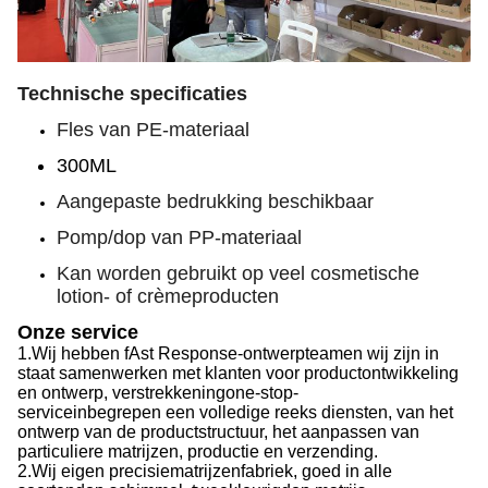
Technische specificaties
Fles van PE-materiaal
300ML
Aangepaste bedrukking beschikbaar
Pomp/dop van PP-materiaal
Kan worden gebruikt op veel cosmetische
lotion- of crèmeproducten
Onze service
1.
Wij hebben f
Ast Response-ontwerpteam
en wij zijn in
staat
samenwerken met klanten voor productontwikkeling
en ontwerp, verstrekken
ing
one-stop-
service
inbegrepen
een volledige reeks diensten, van het
ontwerp van de productstructuur, het aanpassen van
particuliere matrijzen, productie en verzending.
2.
Wij
eigen precisiematrijzenfabriek, goed in alle