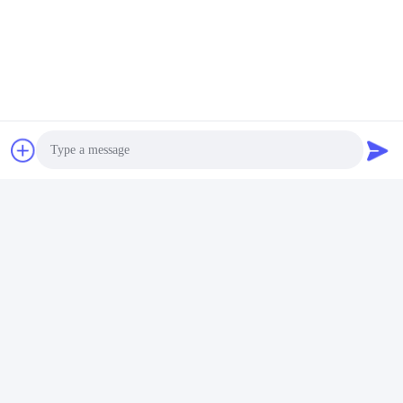
Flessen Voor Cosmetische Verpakkingen
Kosmetische Lege Fles
Snel contact
Adres
No. 002 No. 2, Luoge Sanyachong Industrial Park,
Photo
Nanzhuang Town, Chancheng District, Foshan City, China.
Video Call
Tel
86--15088026007
Audio Call
E-mail
jessie@zingopackaging.com