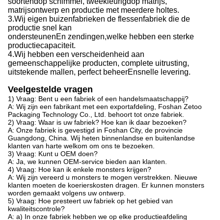
soorten
dop
schimmel, tweekleurig
dop
matrijs,
matrijsontwerp en productie met meerdere holtes.
3.
Wij
eigen buizenfabriek
en de
flessenfabriek die de
productie snel kan
ondersteunen
En
zendingen,
welke
hebben een sterke
productiecapaciteit
.
4.
Wij
hebben een verscheidenheid aan
gemeenschappelijke producten, complete uitrusting,
uitstekende mallen, perfect beheer
En
snelle levering.
Veelgestelde vragen
1) Vraag: Bent u een fabriek of een handelsmaatschappij?
A: Wij zijn een fabrikant met een exportafdeling, Foshan Zetoo
Packaging Technology Co., Ltd. behoort tot onze fabriek.
2) Vraag: Waar is uw fabriek? Hoe kan ik daar bezoeken?
A: Onze fabriek is gevestigd in Foshan City, de provincie
Guangdong, China. Wij heten binnenlandse en buitenlandse
klanten van harte welkom om ons te bezoeken.
3) Vraag: Kunt u OEM doen?
A: Ja, we kunnen OEM-service bieden aan klanten.
4) Vraag: Hoe kan ik enkele monsters krijgen?
A: Wij zijn vereerd u monsters te mogen verstrekken. Nieuwe
klanten moeten de koerierskosten dragen. Er kunnen monsters
worden gemaakt volgens uw ontwerp.
5) Vraag: Hoe presteert uw fabriek op het gebied van
kwaliteitscontrole?
A: a) In onze fabriek hebben we op elke productieafdeling