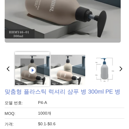
맞춤형 플라스틱 럭셔리 샴푸 병 300ml PE 병
P4-A
모델 번호:
1000개
MOQ:
$0.1-$0.6
가격: