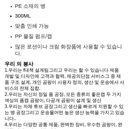
PE 소재의 병
300ML
맞춤 인쇄 가능
PP 물질 펌프/캡
많은 로션이나 크림 화장품에 사용할 수 있습니
다.
우리 의 봉사
1.
우리는 f
대책 설계팀
그리고 우리는 할 수 있습니다
제품
개발 및 디자인에 고객과 협력, 제공
의
단점 서비스
그 중
제
품 구조 설계, 개인 곰팡이 사용자 정의, 생산 및 운송에서 서
비스의 전체 집합.
2.
우리는
자신의 정밀 폼 공장, 모든 종류의 좋은
캡
두 가지
색상의 폼
캡
곰팡이, 다공개 곰팡이 설계 및 생산
3.
우리는
자체 튜브 공장
그리고
생산을 빠르게 지원할 수 있
는 병 공장
그리고
운송물
어떤
높은 생산 능력을 가지고 있습
니다.
.
4.
우리는
다양한 공통 제품, 완벽한 장비, 우수한 곰팡이, 완