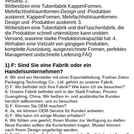
Versand.
2.
Wir
besitzen eine Tubenfabrik
Kappen
Formen,
Mehrfachhohlraumformen-Design und -Produktion
auskennt.
Kappen
Formen, Mehrfachhohlraumformen-
Design und -Produktion auskennt.
3.
Wir
besitzen eine Tubenfabrik
und die
Flaschenfabrik, die
die Produktion schnell unterstützen kann
und
den
Versand,
was
eine starke Produktionskapazität hat
.
4.
Wir
haben eine Vielzahl von gängigen Produkten,
komplette Ausrüstung, ausgezeichnete Formen, perfektes
Management
und
schnelle Lieferung.
FAQ
1) F: Sind Sie eine Fabrik oder ein
Handelsunternehmen?
A: Wir sind ein Hersteller mit einer Exportabteilung, Foshan Zetoo
Packaging Technology Co., Ltd. gehört zu unserer Fabrik.
2) F: Wo befindet sich Ihre Fabrik? Wie kann ich sie besuchen?
A: Unsere Fabrik befindet sich in der Stadt Foshan, Provinz
Guangdong, China. Wir heißen in- und ausländische Kunden
herzlich willkommen, uns zu besuchen.
3) F: Können Sie OEM machen?
A: Ja, wir können OEM-Service für Kunden anbieten.
4) F: Wie kann ich einige Muster erhalten?
A: Wir fühlen uns geehrt, Ihnen Muster zur Verfügung zu stellen.
Neue Kunden sollten die Kurierkosten tragen. Muster können
nach Ihrem Design angefertigt werden.