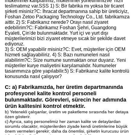
mükemmel kalıplarımız, mükemmel yönetimimiz
ve
hızlı
teslimatımız var.
SSS
1) S: Bir fabrika mı yoksa bir ticaret
şirketi misiniz?
C: İhracat departmanına sahip bir üreticiyiz,
Foshan Zetoo Packaging Technology Co., Ltd. fabrikamıza
aittir.
2) S: Fabrikanız nerede? Orayı nasıl ziyaret
edebilirim?
C: Fabrikamız Foshan Şehri, Guangdong
Eyaleti, Çin'de bulunmaktadır. Yurt içi ve yurt dışı
müşterilerimizi bizi ziyaret etmeye sıcak bir şekilde davet
ediyoruz.
3) S: OEM yapabilir misiniz?
C: Evet, müşteriler için OEM
hizmeti sağlayabiliriz.
4) S: Bazı numuneleri nasıl
alabilirim?
C: Size numune sunmaktan onur duyarız. Yeni
müşteriler kurye maliyetini karşılamalıdır. Numuneler
tasarımınıza göre yapılabilir.
5) S: Fabrikanız kalite kontrolü
konusunda nasıl çalışıyor?
C: a) Fabrikamızda, her üretim departmanında
profesyonel kalite kontrol personeli
bulunmaktadır. Görevleri, sürecin her adımında
ürün kalitesini kontrol etmektir.
b) Yetenekli çalışanlar, üretim ve paketleme sırasında her detaya
özen gösterir.
c) Ayrıca, satış personelimiz her zaman kalite ve detaylardan
sorumlu olacaktır, müşterilerden ziyade kendi üretimlerine büyük
önem vermeleri gerekir; daha da önemlisi, şirketin kurucusu ürün