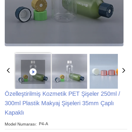
Özelleştirilmiş Kozmetik PET Şişeler 250ml /
300ml Plastik Makyaj Şişeleri 35mm Çaplı
Kapaklı
P4-A
Model Numarası: