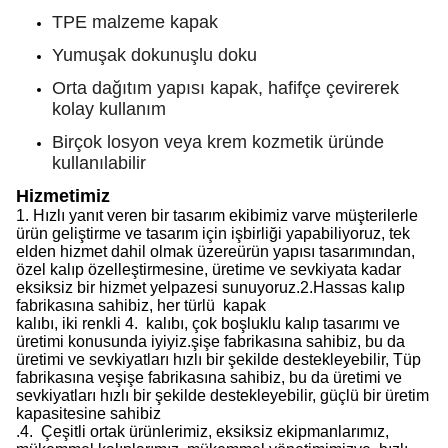
TPE malzeme kapak
Yumuşak dokunuşlu doku
Orta dağıtım yapısı kapak, hafifçe çevirerek
kolay kullanım
Birçok losyon veya krem kozmetik üründe
kullanılabilir
Hizmetimiz
1.
Hızlı yanıt veren bir tasarım ekibimiz var
ve müşterilerle
ürün geliştirme ve tasarım için işbirliği yapabiliyoruz,
tek
elden hizmet
dahil olmak üzere
ürün yapısı tasarımından,
özel kalıp özelleştirmesine, üretime ve sevkiyata kadar
eksiksiz bir hizmet yelpazesi sunuyoruz.
2.
Hassas kalıp
fabrikasına sahibiz, her türlü
kapak
kalıbı, iki renkli
4.
kalıbı, çok boşluklu kalıp tasarımı ve
üretimi konusunda iyiyiz.
şişe fabrikasına sahibiz, bu da
üretimi ve sevkiyatları hızlı bir şekilde destekleyebilir,
Tüp
fabrikasına ve
şişe fabrikasına sahibiz, bu da üretimi ve
sevkiyatları hızlı bir şekilde destekleyebilir,
güçlü bir üretim
kapasitesine sahibiz
.
4.
Çeşitli ortak ürünlerimiz, eksiksiz ekipmanlarımız,