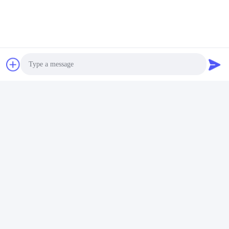
Kosmetische Leere Flasche
Schneller Kontakt
Anschrift
Nr. 002 Nr. 2, Industriepark Luoge Sanyachong, Stadt
Nanzhuang, Bezirk Chancheng, Stadt Foshan, China.
Photo
Telefone
Video Call
86--15088026007
Audio Call
E-Mail
jessie@zingopackaging.com