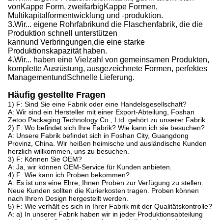
von
Kappe
Form, zweifarbig
Kappe
Formen,
Multikapitalformentwicklung und -produktion.
3.
Wir...
eigene Rohrfabrik
und die
Flaschenfabrik, die die
Produktion schnell unterstützen
kann
und
Verbringungen,
die
eine starke
Produktionskapazität haben
.
4.
Wir...
haben eine Vielzahl von gemeinsamen Produkten,
komplette Ausrüstung, ausgezeichnete Formen, perfektes
Management
und
Schnelle Lieferung.
Häufig gestellte Fragen
1) F: Sind Sie eine Fabrik oder eine Handelsgesellschaft?
A: Wir sind ein Hersteller mit einer Export-Abteilung, Foshan
Zetoo Packaging Technology Co., Ltd. gehört zu unserer Fabrik.
2) F: Wo befindet sich Ihre Fabrik? Wie kann ich sie besuchen?
A: Unsere Fabrik befindet sich in Foshan City, Guangdong
Provinz, China. Wir heißen heimische und ausländische Kunden
herzlich willkommen, uns zu besuchen.
3) F: Können Sie OEM?
A: Ja, wir können OEM-Service für Kunden anbieten.
4) F: Wie kann ich Proben bekommen?
A: Es ist uns eine Ehre, Ihnen Proben zur Verfügung zu stellen.
Neue Kunden sollten die Kurierkosten tragen. Proben können
nach Ihrem Design hergestellt werden.
5) F: Wie verhält es sich in Ihrer Fabrik mit der Qualitätskontrolle?
A: a) In unserer Fabrik haben wir in jeder Produktionsabteilung