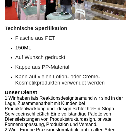
Technische Spezifikation
Flasche aus PET
15
0ML
Auf Wunsch gedruckt
Kappe aus PP-Material
Kann auf vielen Lotion- oder Creme-
Kosmetikprodukten verwendet werden
Unser Dienst
1.
Wir haben f
als Reaktionsdesignteam
und wir sind in der
Lage,
Zusammenarbeit mit Kunden bei
Produktentwicklung und -design,
Schlechte
Ein-Stopp-
Service
einschließlich
Eine vollständige Palette von
Dienstleistungen von Produktstrukturdesign, private
Formenanpassung, Produktion und Versand.
2.
Wir...
Eigene Präzisionsformfabrik, gut in allen Arten