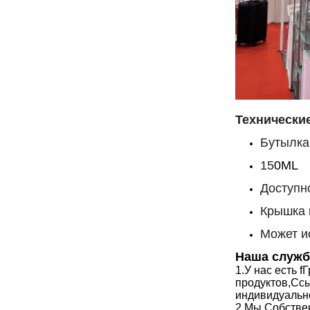
Технически
Бутылка
15
0ML
Доступн
Крышка 
Может и
Наша служб
1.
У нас есть f
Г
продуктов,
Сс
индивидуально
2.
Мы
Собстве