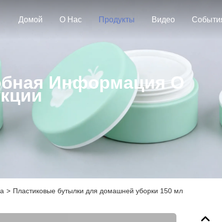
Домой
О Нас
Продукты
Видео
Событи
бная Информация О
кции
ка
>
Пластиковые бутылки для домашней уборки 150 мл