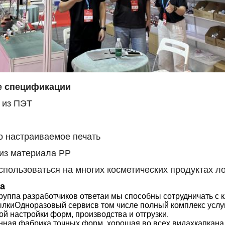
е спецификации
 из ПЭТ
о настраиваемое печать
из материала PP
спользоваться на многих косметических продуктах л
а
руппа разработчиков ответа
и мы способны
сотрудничать с 
ылки
Одноразовый сервис
в том числе
полный комплекс услуг
й настройки форм, производства и отгрузки.
нная фабрика точных форм, хорошая во всех видах
капкана