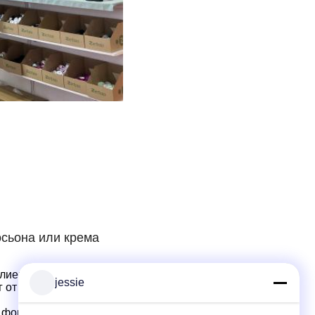
осьона или крема
клиентами в области разработки и проектирования
jessie
 от проектирования структуры продукта,
формы, двухцветные
капкана
конструкция и