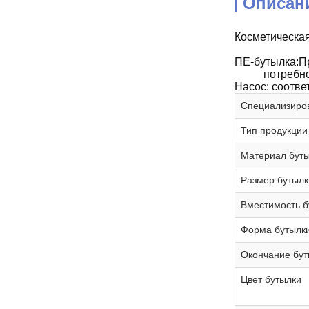
Описан
Косметическая
ПЕ-бутылка:П
потребно
Насос: соотве
Специализиров
Тип продукции
Материал бут
Размер бутылк
Вместимость б
Форма бутылк
Окончание бут
Цвет бутылки