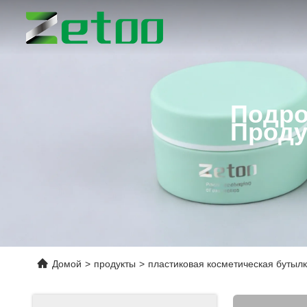
Подро
Проду
Домой
>
продукты
>
пластиковая косметическая бутыл