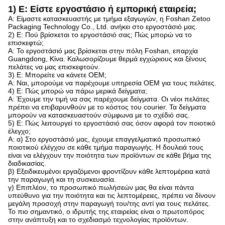
1) Ε: Είστε εργοστάσιο ή εμπορική εταιρεία;
Α: Είμαστε κατασκευαστής με τμήμα εξαγωγών, η Foshan Zetoo
Packaging Technology Co., Ltd. ανήκει στο εργοστάσιό μας.
2) Ε: Πού βρίσκεται το εργοστάσιό σας; Πώς μπορώ να το
επισκεφτώ;
Α: Το εργοστάσιό μας βρίσκεται στην πόλη Foshan, επαρχία
Guangdong, Κίνα. Καλωσορίζουμε θερμά εγχώριους και ξένους
πελάτες να μας επισκεφτούν.
3) Ε: Μπορείτε να κάνετε OEM;
Α: Ναι, μπορούμε να παρέχουμε υπηρεσία OEM για τους πελάτες.
4) Ε: Πώς μπορώ να πάρω μερικά δείγματα;
Α: Έχουμε την τιμή να σας παρέχουμε δείγματα. Οι νέοι πελάτες
πρέπει να επιβαρυνθούν με το κόστος του courier. Τα δείγματα
μπορούν να κατασκευαστούν σύμφωνα με το σχέδιό σας.
5) Ε: Πώς λειτουργεί το εργοστάσιό σας όσον αφορά τον ποιοτικό
έλεγχο;
Α: α) Στο εργοστάσιό μας, έχουμε επαγγελματικό προσωπικό
ποιοτικού ελέγχου σε κάθε τμήμα παραγωγής. Η δουλειά τους
είναι να ελέγχουν την ποιότητα των προϊόντων σε κάθε βήμα της
διαδικασίας.
β) Εξειδικευμένοι εργαζόμενοι φροντίζουν κάθε λεπτομέρεια κατά
την παραγωγή και τη συσκευασία.
γ) Επιπλέον, το προσωπικό πωλήσεών μας θα είναι πάντα
υπεύθυνο για την ποιότητα και τις λεπτομέρειες, πρέπει να δίνουν
μεγάλη προσοχή στην παραγωγή του/της αντί για τους πελάτες.
Το πιο σημαντικό, ο ιδρυτής της εταιρείας είναι ο πρωτοπόρος
στην ανάπτυξη και το σχεδιασμό τεχνολογίας προϊόντων.