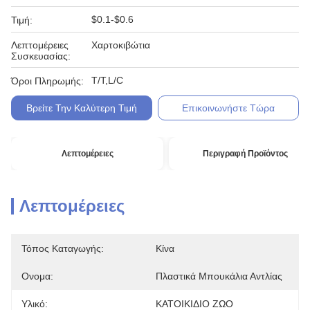
$0.1-$0.6
Τιμή:
Λεπτομέρειες
Χαρτοκιβώτια
Συσκευασίας:
T/T,L/C
Όροι Πληρωμής:
Βρείτε Την Καλύτερη Τιμή
Επικοινωνήστε Τώρα
Λεπτομέρειες
Περιγραφή Προϊόντος
Λεπτομέρειες
Τόπος Καταγωγής:
Κίνα
Ονομα:
Πλαστικά Μπουκάλια Αντλίας
Υλικό:
ΚΑΤΟΙΚΙΔΙΟ ΖΩΟ