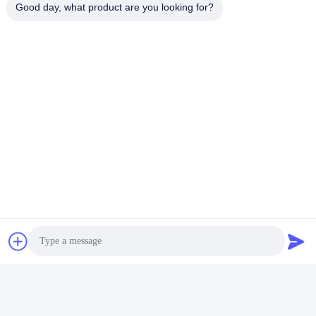
Good day, what product are you looking for?
Γρήγορη επαφή
Διεύθυνση
Αριθ. 002 αριθ. 2, Βιομηχανικό πάρκο Luoge Sanyachong,
πόλη Nanzhuang, περιοχή Chancheng, πόλη Foshan, Κίνα.
τηλ
86--15088026007
E-mail
jessie@zingopackaging.com
Πολιτική απορρήτου
|
Sitemap
| Κίνα Καλό Ποιότητα
καλλυντικό βάζο Προμηθευτής. 2025-2026 Foshan Zetoo
Packaging Technology Co.， Ltd. . Όλοι Δικαιώματα που
διατηρούνται.