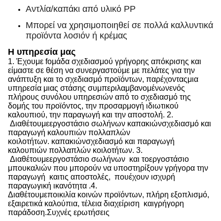
Αντλία/καπάκι από υλικό PP
Μπορεί να χρησιμοποιηθεί σε πολλά καλλυντικά
προϊόντα λοσιόν ή κρέμας
Η υπηρεσία μας
1.
Έχουμε f
ομάδα σχεδιασμού γρήγορης απόκρισης
και
είμαστε σε θέση να
συνεργαστούμε με πελάτες για την
ανάπτυξη και το σχεδιασμό προϊόντων, παρέχοντας
μια
υπηρεσία μιας στάσης
συμπεριλαμβανομένων
ενός
πλήρους συνόλου υπηρεσιών από το σχεδιασμό της
δομής του προϊόντος, την προσαρμογή ιδιωτικού
καλουπιού, την παραγωγή και την αποστολή.
2.
Διαθέτουμε
εργοστάσιο σωλήνων
καπακιών
σχεδιασμό και
παραγωγή καλουπιών πολλαπλών
κοιλοτήτων.
καπακιών
σχεδιασμό και παραγωγή
καλουπιών πολλαπλών κοιλοτήτων.
3.
Διαθέτουμε
εργοστάσιο σωλήνων
και το
εργοστάσιο
μπουκαλιών που μπορούν να υποστηρίξουν γρήγορα την
παραγωγή
και
τις αποστολές,
που
έχουν ισχυρή
παραγωγική ικανότητα
.
4.
Διαθέτουμε
ποικιλία κοινών προϊόντων, πλήρη εξοπλισμό,
εξαιρετικά καλούπια, τέλεια διαχείριση
και
γρήγορη
παράδοση.
Συχνές ερωτήσεις