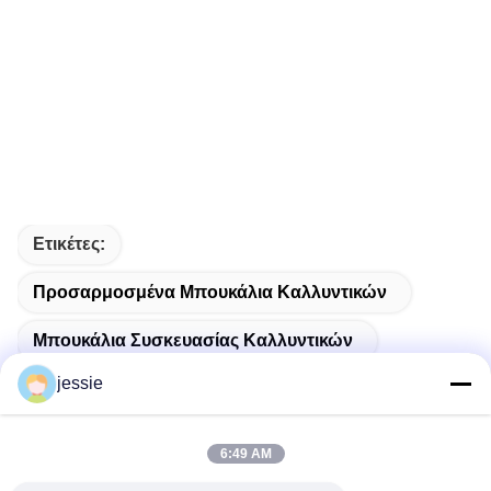
Ετικέτες:
Προσαρμοσμένα Μπουκάλια Καλλυντικών
Μπουκάλια Συσκευασίας Καλλυντικών
jessie
Κενό Μπουκάλι Καλλυντικών
6:49 AM