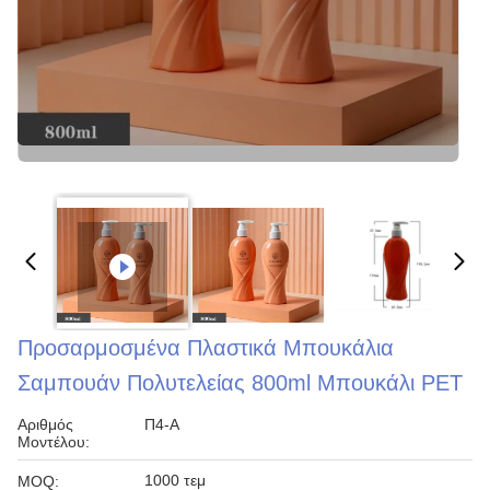
Προσαρμοσμένα Πλαστικά Μπουκάλια
Σαμπουάν Πολυτελείας 800ml Μπουκάλι PET
Αριθμός
Π4-Α
Μοντέλου:
1000 τεμ
MOQ: