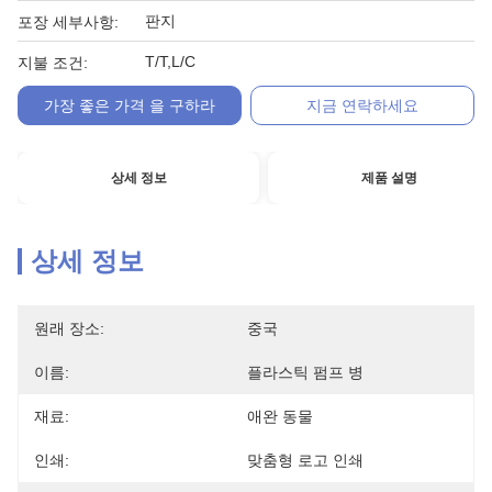
판지
포장 세부사항:
T/T,L/C
지불 조건:
가장 좋은 가격 을 구하라
지금 연락하세요
상세 정보
제품 설명
상세 정보
원래 장소:
중국
이름:
플라스틱 펌프 병
재료:
애완 동물
인쇄:
맞춤형 로고 인쇄