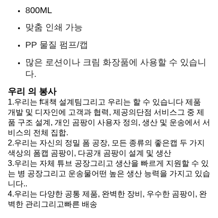
8
00ML
맞춤 인쇄 가능
PP 물질 펌프/캡
많은 로션이나 크림 화장품에 사용할 수 있습니
다.
우리 의 봉사
1.
우리는 f
대책 설계팀
그리고 우리는 할 수 있습니다
제품
개발 및 디자인에 고객과 협력, 제공
의
단점 서비스
그 중
제
품 구조 설계, 개인 곰팡이 사용자 정의, 생산 및 운송에서 서
비스의 전체 집합.
2.
우리는
자신의 정밀 폼 공장, 모든 종류의 좋은
캡
두 가지
색상의 폼
캡
곰팡이, 다공개 곰팡이 설계 및 생산
3.
우리는
자체 튜브 공장
그리고
생산을 빠르게 지원할 수 있
는 병 공장
그리고
운송물
어떤
높은 생산 능력을 가지고 있습
니다.
.
4.
우리는
다양한 공통 제품, 완벽한 장비, 우수한 곰팡이, 완
벽한 관리
그리고
빠른 배송