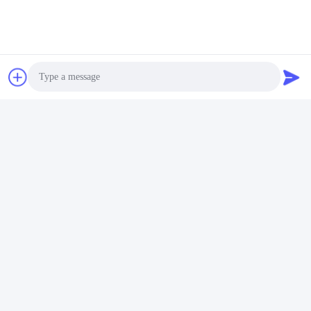
태그:
맞춤형 화장품 병
화장품 포장 병
Photo
화장품 공병
Video Call
Audio Call
빠른 연락
주소
중국 포산시 찬청구 난좡진 루어거 산야총 공업단지 2호 002