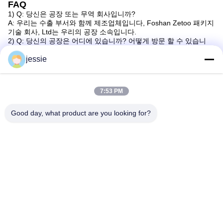
FAQ
1) Q: 당신은 공장 또는 무역 회사입니까?
A: 우리는 수출 부서와 함께 제조업체입니다, Foshan Zetoo 패키지
기술 회사, Ltd는 우리의 공장 소속입니다.
2) Q: 당신의 공장은 어디에 있습니까? 어떻게 방문 할 수 있습니
까?
A: 우리의 공장은 중국 광둥 성 포산 시에 위치하고 있습니다. 우리
jessie
는 따뜻하게 방문하는 국내외 고객을 환영합니다.
3) Q: OEM을 할 수 있습니까?
A: 예, 우리는 고객에게 OEM 서비스를 제공할 수 있습니다.
7:53 PM
4) Q: 어떻게 몇 가지 샘플을 얻을 수 있습니까?
A: 우리는 당신에게 샘플을 제공하는 것을 영광입니다. 새로운 고객
은 택배 비용을 부담해야합니다. 샘플은 당신의 디자인에 따라 만들
Good day, what product are you looking for?
수 있습니다.
5) Q: 당신의 공장은 품질 통제 측면에서 어떻게합니까?
A: a) 우리 공장에서, 우리는 각 생산 부서에서 전문 품질 관리 인력
을 가지고 있습니다. 그들의 일은 프로세스의 모든 단계에서 제품
품질을 확인하는 것입니다.
b) 전문 인력 이 생산 및 포장 도중 모든 세부 사항 을 관리 합니다.
c) 또한 우리의 판매 직원은 항상 품질과 세부 사항에 대한 책임이,
그들은 고객보다는 자신의 / 그녀의 생산에 큰 관심을 기울여야 합
니다; 더 중요한 것은,회사의 설립자는 제품 기술 개발과 디자인의
선구자입니다..