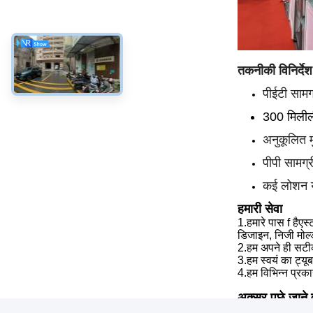
तकनीकी विनिर्देश
पीईटी सामग
300 मिली
अनुकूलित म
पीपी सामग्र
कई लोशन या
हमारी सेवा
1.
हमारे पास f है
एस्
डिजाइन, निजी मोल्
2.
हम
अपने ही सटीक
3.
हम
स्वयं का ट्य
4.
हम
विभिन्न प्रका
अक्सर पूछे जाने व
1) प्रश्न: क्या आप का