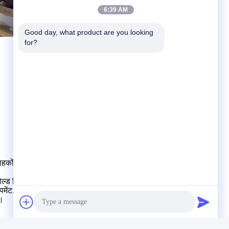
6:39 AM
Good day, what product are you looking 
for?
राहकों के साथ सहयोग करना,
इ
एक-स्टॉप सेवा
सहित
उत्पाद संरचना
ा मोल्ड डिजाइन और उत्पादन।
पमेंट,
जो
बड़ी उत्पादन क्षमता है
.
ण।