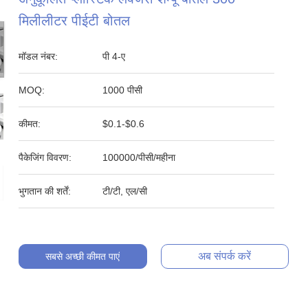
मिलीलीटर पीईटी बोतल
मॉडल नंबर:
पी 4-ए
MOQ:
1000 पीसी
कीमत:
$0.1-$0.6
पैकेजिंग विवरण:
100000/पीसी/महीना
भुगतान की शर्तें:
टी/टी, एल/सी
अब संपर्क करें
सबसे अच्छी कीमत पाएं