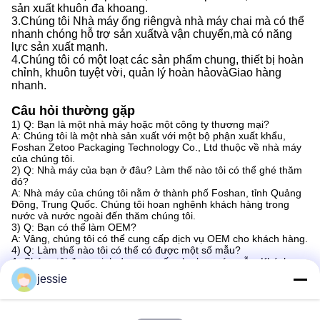
sản xuất khuôn đa khoang.
3.
Chúng tôi
Nhà máy ống riêng
và
nhà máy chai mà có thể
nhanh chóng hỗ trợ sản xuất
và
vận chuyển,
mà
có năng
lực sản xuất mạnh
.
4.
Chúng tôi
có một loạt các sản phẩm chung, thiết bị hoàn
chỉnh, khuôn tuyệt vời, quản lý hoàn hảo
và
Giao hàng
nhanh.
Câu hỏi thường gặp
1) Q: Bạn là một nhà máy hoặc một công ty thương mại?
A: Chúng tôi là một nhà sản xuất với một bộ phận xuất khẩu,
Foshan Zetoo Packaging Technology Co., Ltd thuộc về nhà máy
của chúng tôi.
2) Q: Nhà máy của bạn ở đâu? Làm thế nào tôi có thể ghé thăm
đó?
A: Nhà máy của chúng tôi nằm ở thành phố Foshan, tỉnh Quảng
Đông, Trung Quốc. Chúng tôi hoan nghênh khách hàng trong
nước và nước ngoài đến thăm chúng tôi.
3) Q: Bạn có thể làm OEM?
A: Vâng, chúng tôi có thể cung cấp dịch vụ OEM cho khách hàng.
4) Q: Làm thế nào tôi có thể có được một số mẫu?
A: Chúng tôi được vinh dự cung cấp cho bạn các mẫu. Khách
hàng mới nên chịu chi phí vận chuyển. Các mẫu có thể được
jessie
thực hiện theo thiết kế của bạn.
5) Q: Nhà máy của bạn làm thế nào về kiểm soát chất lượng?
A: a) Trong nhà máy của chúng tôi, chúng tôi có nhân viên kiểm
soát chất lượng chuyên nghiệp trong mỗi bộ phận sản xuất. Công