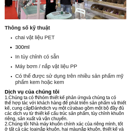
Thông số kỹ thuật
chai vật liệu PET
300ml
In tùy chỉnh có sẵn
Máy bơm / nắp vật liệu PP
Có thể được sử dụng trên nhiều sản phẩm mỹ
phẩm kem hoặc kem
Dịch vụ của chúng tôi
1.
Chúng ta có f
Nhóm thiết kế phản ứng
và chúng ta có
thể
hợp tác với khách hàng để phát triển sản phẩm và thiết
kế, cung cấp
Đánh
dịch vụ một cửa
bao gồm
một bộ đầy đủ
các dịch vụ từ thiết kế cấu trúc sản phẩm, tùy chỉnh khuôn
riêng, sản xuất và vận chuyển.
2.
Chúng tôi
Nhà máy khuôn chính xác của riêng mình, tốt
ở tất cả các loại
nắp
khuôn, hai màu
nắp
khuôn, thiết kế và