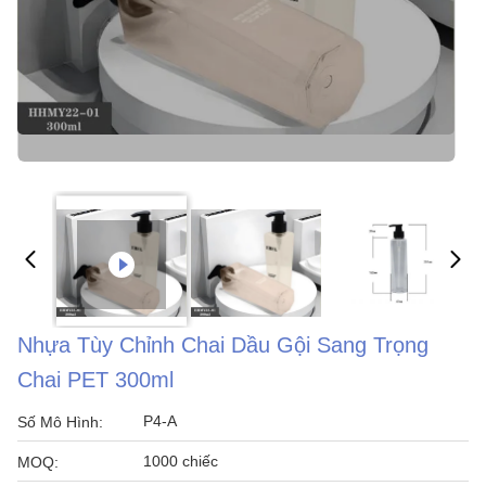
Nhựa Tùy Chỉnh Chai Dầu Gội Sang Trọng
Chai PET 300ml
P4-A
Số Mô Hình:
1000 chiếc
MOQ: