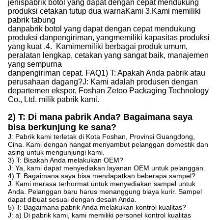
jenis
pabrik botol yang dapat dengan cepat mendukung
produksi
cetakan tutup dua warna
Kami
3.
Kami
memiliki
pabrik tabung
dan
pabrik botol yang dapat dengan cepat mendukung
produksi
dan
pengiriman,
yang
memiliki kapasitas produksi
yang kuat
.
4.
Kami
memiliki berbagai produk umum,
peralatan lengkap, cetakan yang sangat baik, manajemen
yang sempurna
dan
pengiriman cepat.
FAQ
1) T: Apakah Anda pabrik atau
perusahaan dagang?
J: Kami adalah produsen dengan
departemen ekspor, Foshan Zetoo Packaging Technology
Co., Ltd. milik pabrik kami.
2) T: Di mana pabrik Anda? Bagaimana saya
bisa berkunjung ke sana?
J: Pabrik kami terletak di Kota Foshan, Provinsi Guangdong,
Cina. Kami dengan hangat menyambut pelanggan domestik dan
asing untuk mengunjungi kami.
3) T: Bisakah Anda melakukan OEM?
J: Ya, kami dapat menyediakan layanan OEM untuk pelanggan.
4) T: Bagaimana saya bisa mendapatkan beberapa sampel?
J: Kami merasa terhormat untuk menyediakan sampel untuk
Anda. Pelanggan baru harus menanggung biaya kurir. Sampel
dapat dibuat sesuai dengan desain Anda.
5) T: Bagaimana pabrik Anda melakukan kontrol kualitas?
J: a) Di pabrik kami, kami memiliki personel kontrol kualitas