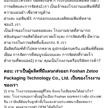
ออกแบบโครงสร้างผลิตภัณฑ์ การปรับแต่งแม่พิมพ์ส่วนตัว
การผลิตและการจัดส่ง
2.
เรา
เป็นเจ้าของโรงงานแม่พิมพ์ที่มี
ความแม่นยำ เชี่ยวชาญด้าน
ฝา
และ
แม่พิมพ์
3.
การออกแบบและผลิตแม่พิมพ์หลาย
ช่อง
3.
เรา
เป็นเจ้าของโรงงานหลอด
และ
โรงงานขวดที่สามารถ
สนับสนุนการผลิตได้อย่างรวดเร็ว
และ
การจัดส่ง
ซึ่ง
มีความ
สามารถในการผลิตที่แข็งแกร่ง
.
4.
เรา
มีผลิตภัณฑ์ทั่วไปหลากหลาย อุปกรณ์ครบครัน แม่พิมพ์ที่ยอด
เยี่ยม การจัดการที่สมบูรณ์แบบ
และ
การจัดส่งที่รวดเร็ว
คำถามที่พบบ่อย
1) ถาม: คุณเป็นโรงงานหรือบริษัทการค้า?
ตอบ: เราเป็นผู้ผลิตที่มีแผนกส่งออก Foshan Zetoo
Packaging Technology Co., Ltd. เป็นของโรงงาน
ของเรา
2) ถาม: โรงงานของคุณอยู่ที่ไหน ฉันจะไปเยี่ยมชมได้อย่างไร?
ตอบ: โรงงานของเราตั้งอยู่ในเมือง Foshan มณฑลกวางตุ้ง ประเทศ
จีน เรายินดีต้อนรับลูกค้าทั้งในและต่างประเทศมาเยี่ยมชมเรา
3) ถาม: คุณสามารถทำ OEM ได้หรือไม่?