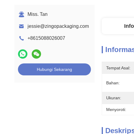
Miss. Tan
Inf
jessie@zingopackaging.com
+8615088026007
Informas
Tempat Asal:
Hubungi Sekarang
Bahan:
Ukuran:
Menyoroti:
Deskrip