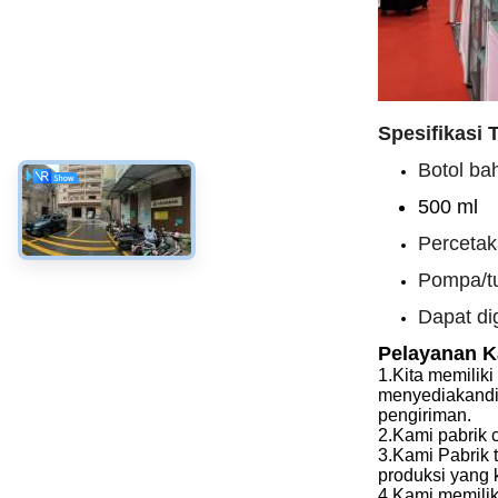
Spesifikasi 
Botol b
500 ml
Percetak
Pompa/tu
Dapat di
Pelayanan 
1.
Kita memiliki 
menyediakan
d
pengiriman.
2.
Kami
pabrik 
3.
Kami
Pabrik 
produksi yang 
4.
Kami
memilik