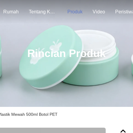
Rumah
Tentang Kami
Produk
Video
Peristiw
Rincian Produk
lastik Mewah 500ml Botol PET