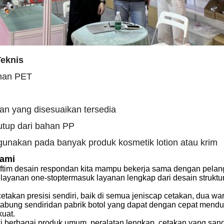
Teknis
ahan PET
an yang disesuaikan tersedia
tup dari bahan PP
gunakan pada banyak produk kosmetik lotion atau krim
Kami
f
tim desain respon
dan kita mampu
bekerja sama dengan pelan
i
layanan one-stop
termasuk
layanan lengkap dari desain struktu
cetakan presisi sendiri, baik di semua jenis
cap
cetakan, dua wa
tabung sendiri
dan
pabrik botol yang dapat dengan cepat mend
kuat
.
i berbagai produk umum, peralatan lengkap, cetakan yang sa