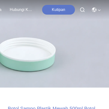
a
Hubungi Kami
Kutipan
Botol Sampo Plastik Mewah 500ml Botol