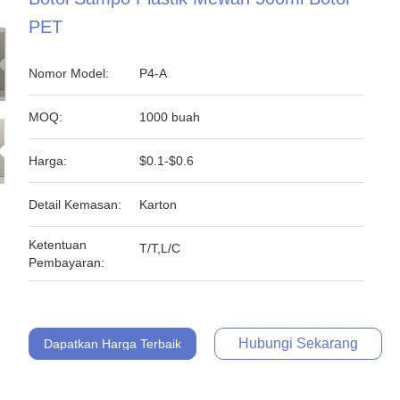
PET
Nomor Model:
P4-A
MOQ:
1000 buah
Harga:
$0.1-$0.6
Detail Kemasan:
Karton
Ketentuan
T/T,L/C
Pembayaran:
Hubungi Sekarang
Dapatkan Harga Terbaik