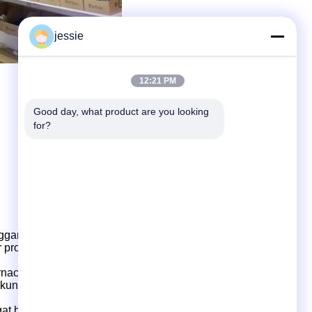
jessie
12:21 PM
Good day, what product are you looking 
for?
ggan untuk pengembangan produk dan desain,
r produk, kustomisasi cetakan pribadi, produksi dan
rna
cap
cetakan, desain dan produksi cetakan multi-ruang.
ukung produksi
dan
pengiriman,
yang
memiliki kapasitas
ngat baik, manajemen yang sempurna
dan
Pengiriman