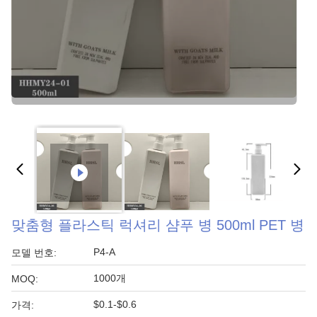
맞춤형 플라스틱 럭셔리 샴푸 병 500ml PET 병
P4-A
모델 번호:
1000개
MOQ:
$0.1-$0.6
가격: