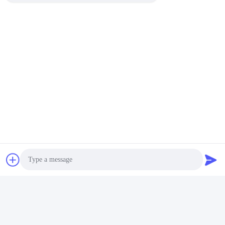
태그:
맞춤형 화장품 병
화장품 포장 병
화장품 공병
빠른 연락
주소
중국 포산시 찬청구 난좡진 루어거 산야총 공업단지 2호 002
Photo
호