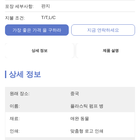
판지
포장 세부사항:
T/T,L/C
지불 조건:
가장 좋은 가격 을 구하라
지금 연락하세요
상세 정보
제품 설명
상세 정보
원래 장소:
중국
이름:
플라스틱 펌프 병
재료:
애완 동물
인쇄:
맞춤형 로고 인쇄