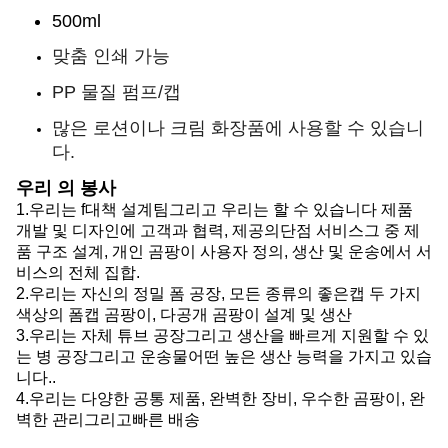
500ml
맞춤 인쇄 가능
PP 물질 펌프/캡
많은 로션이나 크림 화장품에 사용할 수 있습니
다.
우리 의 봉사
1.
우리는 f
대책 설계팀
그리고 우리는 할 수 있습니다
제품
개발 및 디자인에 고객과 협력, 제공
의
단점 서비스
그 중
제
품 구조 설계, 개인 곰팡이 사용자 정의, 생산 및 운송에서 서
비스의 전체 집합.
2.
우리는
자신의 정밀 폼 공장, 모든 종류의 좋은
캡
두 가지
색상의 폼
캡
곰팡이, 다공개 곰팡이 설계 및 생산
3.
우리는
자체 튜브 공장
그리고
생산을 빠르게 지원할 수 있
는 병 공장
그리고
운송물
어떤
높은 생산 능력을 가지고 있습
니다.
.
4.
우리는
다양한 공통 제품, 완벽한 장비, 우수한 곰팡이, 완
벽한 관리
그리고
빠른 배송