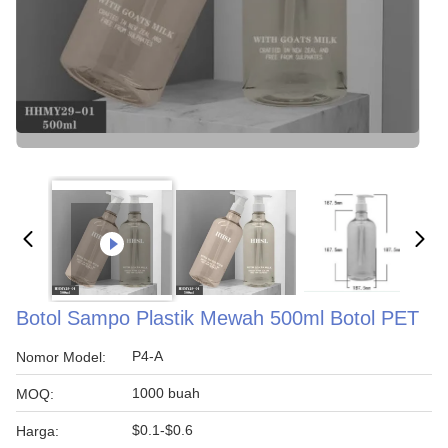
Botol Sampo Plastik Mewah 500ml Botol PET
P4-A
Nomor Model:
1000 buah
MOQ:
$0.1-$0.6
Harga: