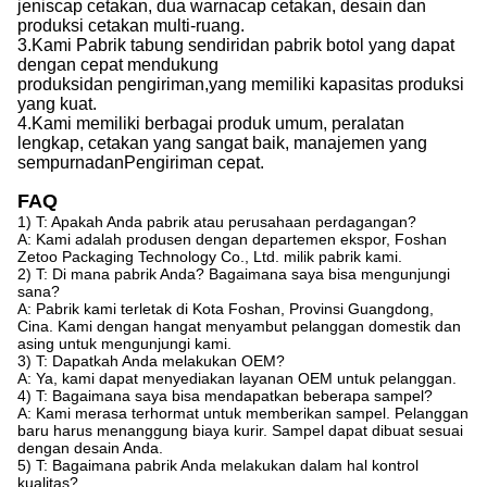
jenis
cap
cetakan, dua warna
cap
cetakan, desain dan
produksi cetakan multi-ruang.
3.
Kami
Pabrik tabung sendiri
dan
pabrik botol yang dapat
dengan cepat mendukung
produksi
dan
pengiriman,
yang
memiliki kapasitas produksi
yang kuat
.
4.
Kami
memiliki berbagai produk umum, peralatan
lengkap, cetakan yang sangat baik, manajemen yang
sempurna
dan
Pengiriman cepat.
FAQ
1) T: Apakah Anda pabrik atau perusahaan perdagangan?
A: Kami adalah produsen dengan departemen ekspor, Foshan
Zetoo Packaging Technology Co., Ltd. milik pabrik kami.
2) T: Di mana pabrik Anda? Bagaimana saya bisa mengunjungi
sana?
A: Pabrik kami terletak di Kota Foshan, Provinsi Guangdong,
Cina. Kami dengan hangat menyambut pelanggan domestik dan
asing untuk mengunjungi kami.
3) T: Dapatkah Anda melakukan OEM?
A: Ya, kami dapat menyediakan layanan OEM untuk pelanggan.
4) T: Bagaimana saya bisa mendapatkan beberapa sampel?
A: Kami merasa terhormat untuk memberikan sampel. Pelanggan
baru harus menanggung biaya kurir. Sampel dapat dibuat sesuai
dengan desain Anda.
5) T: Bagaimana pabrik Anda melakukan dalam hal kontrol
kualitas?