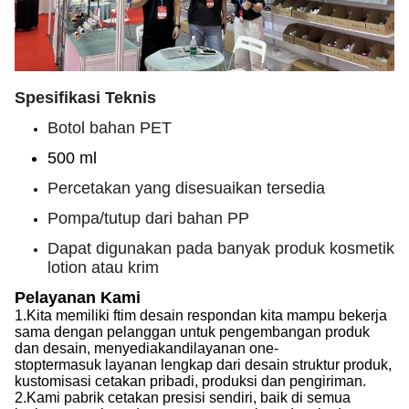
Spesifikasi Teknis
Botol bahan PET
500 ml
Percetakan yang disesuaikan tersedia
Pompa/tutup dari bahan PP
Dapat digunakan pada banyak produk kosmetik
lotion atau krim
Pelayanan Kami
1.
Kita memiliki f
tim desain respon
dan kita mampu
bekerja
sama dengan pelanggan untuk pengembangan produk
dan desain, menyediakan
di
layanan one-
stop
termasuk
layanan lengkap dari desain struktur produk,
kustomisasi cetakan pribadi, produksi dan pengiriman.
2.
Kami
pabrik cetakan presisi sendiri, baik di semua