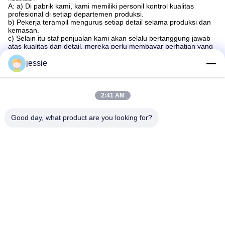
A: a) Di pabrik kami, kami memiliki personil kontrol kualitas
profesional di setiap departemen produksi.
b) Pekerja terampil mengurus setiap detail selama produksi dan
kemasan.
c) Selain itu staf penjualan kami akan selalu bertanggung jawab
atas kualitas dan detail, mereka perlu membayar perhatian yang
besar untuk / produksinya daripada pelanggan; yang lebih
penting,pendiri perusahaan adalah pelopor pengembangan
jessie
teknologi produk dan desain.
2:41 AM
Good day, what product are you looking for?
Tag:
Botol Kosmetik Khusus
Botol Kemasan Kosmetik
Botol Kosmetik Kosmetik