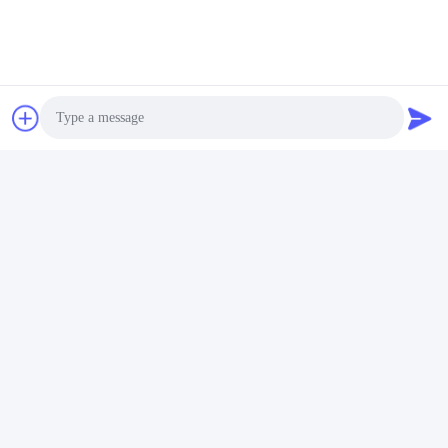
Kontak Cepat
Alamat
No. 002 No. 2, Taman Industri Luoge Sanyachong, Kota
Nanzhuang, Distrik Chancheng, Kota Foshan, Tiongkok.
Photo
tel
Video Call
86--15088026007
Audio Call
E-mail
jessie@zingopackaging.com