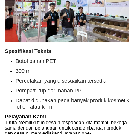
Spesifikasi Teknis
Botol bahan PET
300 ml
Percetakan yang disesuaikan tersedia
Pompa/tutup dari bahan PP
Dapat digunakan pada banyak produk kosmetik
lotion atau krim
Pelayanan Kami
1.
Kita memiliki f
tim desain respon
dan kita mampu
bekerja
sama dengan pelanggan untuk pengembangan produk
dan desain, menyediakan
di
layanan one-