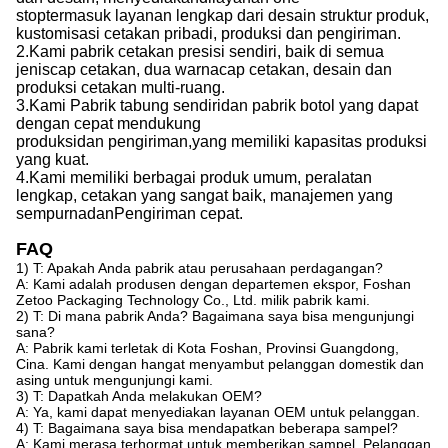
stop
termasuk
layanan lengkap dari desain struktur produk,
kustomisasi cetakan pribadi, produksi dan pengiriman.
2.
Kami
pabrik cetakan presisi sendiri, baik di semua
jenis
cap
cetakan, dua warna
cap
cetakan, desain dan
produksi cetakan multi-ruang.
3.
Kami
Pabrik tabung sendiri
dan
pabrik botol yang dapat
dengan cepat mendukung
produksi
dan
pengiriman,
yang
memiliki kapasitas produksi
yang kuat
.
4.
Kami
memiliki berbagai produk umum, peralatan
lengkap, cetakan yang sangat baik, manajemen yang
sempurna
dan
Pengiriman cepat.
FAQ
1) T: Apakah Anda pabrik atau perusahaan perdagangan?
A: Kami adalah produsen dengan departemen ekspor, Foshan
Zetoo Packaging Technology Co., Ltd. milik pabrik kami.
2) T: Di mana pabrik Anda? Bagaimana saya bisa mengunjungi
sana?
A: Pabrik kami terletak di Kota Foshan, Provinsi Guangdong,
Cina. Kami dengan hangat menyambut pelanggan domestik dan
asing untuk mengunjungi kami.
3) T: Dapatkah Anda melakukan OEM?
A: Ya, kami dapat menyediakan layanan OEM untuk pelanggan.
4) T: Bagaimana saya bisa mendapatkan beberapa sampel?
A: Kami merasa terhormat untuk memberikan sampel. Pelanggan