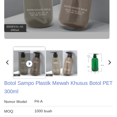
Botol Sampo Plastik Mewah Khusus Botol PET
300ml
P4-A
Nomor Model:
1000 buah
MOQ: