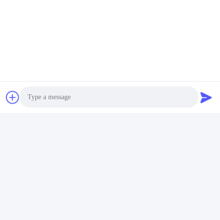
Botol Kemasan Kosmetik
Botol Kosmetik Kosmetik
Kontak Cepat
Alamat
No. 002 No. 2, Taman Industri Luoge Sanyachong, Kota
Nanzhuang, Distrik Chancheng, Kota Foshan, Tiongkok.
Photo
tel
Video Call
86--15088026007
Audio Call
E-mail
jessie@zingopackaging.com