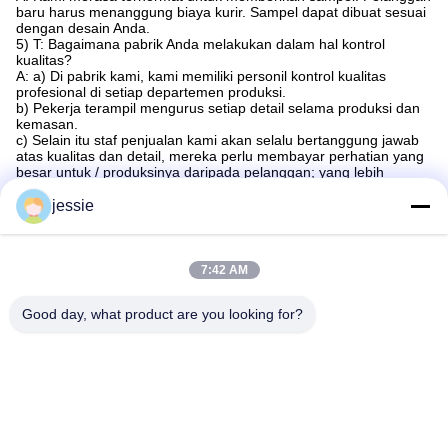
baru harus menanggung biaya kurir. Sampel dapat dibuat sesuai
dengan desain Anda.
5) T: Bagaimana pabrik Anda melakukan dalam hal kontrol
kualitas?
A: a) Di pabrik kami, kami memiliki personil kontrol kualitas
profesional di setiap departemen produksi.
b) Pekerja terampil mengurus setiap detail selama produksi dan
kemasan.
c) Selain itu staf penjualan kami akan selalu bertanggung jawab
atas kualitas dan detail, mereka perlu membayar perhatian yang
besar untuk / produksinya daripada pelanggan; yang lebih
penting,pendiri perusahaan adalah pelopor pengembangan
teknologi produk dan desain.
jessie
7:42 AM
Good day, what product are you looking for?
Tag:
Botol Kosmetik Khusus