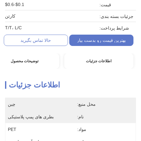
$0.1-$0.6
قیمت:
کارتن
جزئیات بسته بندی:
T/T، L/C
شرایط پرداخت:
بهترین قیمت رو بدست بیار
حالا تماس بگیرید
اطلاعات جزئیات
توضیحات محصول
اطلاعات جزئیات
محل منبع:
چین
نام:
بطری های پمپ پلاستیکی
مواد:
PET