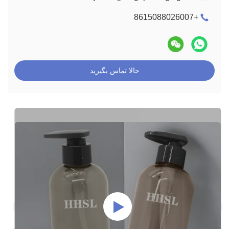
+8615088026007
حالا تماس بگیرید