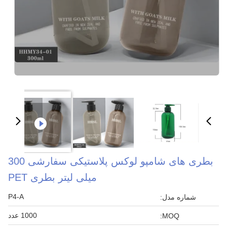
بطری های شامپو لوکس پلاستیکی سفارشی 300
میلی لیتر بطری PET
P4-A
شماره مدل:
1000 عدد
MOQ: