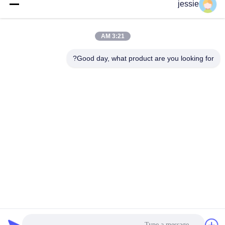
jessie
تماس سریع
3:21 AM
آدرس
Good day, what product are you looking for?
شماره 002 شماره 2، پارک صنعتی Luoge Sanyachong، شهر
Nanzhuang، منطقه Chancheng، شهر فوشان، چین.
تلفن
86--15088026007
ایمیل
jessie@zingopackaging.com
سیاست حفظ حریم خصوصی
|
نقشه سایت
| چین خوب کیفیت آبدان
آرایشی عرضه کننده. حقوق چاپ 2025-2026 Foshan Zetoo