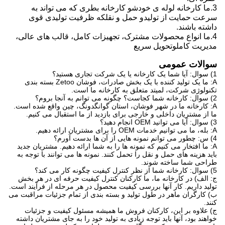
3.
ما
کارخانه لوله ی خودش
و
کارخانه بطری که می تواند به
سرعت حمایت از تولید
و
حمل و نقل
که
ظرفیت تولیدی قوی
داشته باشند
.
4.
ما
انواع محصولات مشترک، تجهیزات کامل، قالب های عالی،
مدیریت کامل
و
تحویل سریع
سوالات عمومی
1) سوال: آیا شما یک کارخانه یا یک شرکت تجاری هستید؟
A: ما یک تولید کننده با یک بخش صادرات، فوشان Zetoo بسته بندی
تکنولوژی شرکت، لمیتد متعلق به کارخانه ما است.
2) سوال: کارخانه شما کجاست؟ چگونه می توانم به آنجا بروم؟
A: کارخانه ما در شهر فوشان، استان گوانگدونگ، چین واقع شده است.
ما از مشتریان داخلی و خارجی برای بازدید از ما استقبال می کنیم.
3) سوال: آیا می توانید OEM انجام دهید؟
A: بله، ما می توانیم خدمات OEM را برای مشتریان ارائه دهیم.
4) س: چطور می توانم نمونه هایی از آن ها بدست آورم؟
A: ما افتخار می کنیم که نمونه ها را به شما ارائه دهیم. مشتریان جدید
باید هزینه های حمل و نقل را تحمل کنند. نمونه ها می توانند با توجه به
طراحی شما ساخته شوند.
5) سوال: کارخانه شما از نظر کنترل کیفیت چگونه کار می کند؟
ج: الف) در کارخانه ما، ما کارکنان کنترل کیفیت حرفه ای در هر بخش
تولید داریم. کار آنها بررسی کیفیت محصول در هر مرحله از فرآیند است.
ب) کارگران ماهر در طول تولید و بسته بندی از تمام جزئیات مراقبت می
کنند.
ج) علاوه بر این، کارکنان فروش ما همیشه مسئول کیفیت و جزئیات
خواهند بود، آنها باید توجه زیادی به تولید خود را به جای مشتریان داشته