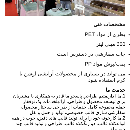
مشخصات فنی
بطری از مواد PET
300 میلی لیتر
چاپ سفارشی در دسترس است
پمپ/پوش مواد PP
می تواند در بسیاری از محصولات آرایشی لوشن یا
کرم استفاده شود
خدمت ما
1.
ما f داریم
تيم طراحي پاسخ
و ما قادر به
همکاری با مشتریان
برای توسعه محصول و طراحی، ارائه
ل
خدمات یک توقف
از
جمله
مجموعه کامل خدمات از طراحی ساختار محصول،
سفارشی سازی قالب خصوصی، تولید و حمل و نقل.
2.
ما
کارخونه خود را برای تولید قالب های دقیق، خوب در همه
انواع
کلاه
قالب، دو رنگ
کلاه
قالب، طراحی و تولید قالب چند
حفره ای.