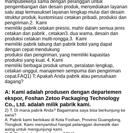
mampu
bekerja sama dengan pelanggan untuk
pengembangan dan desain produk, menyediakan
layanan
satu atap
termasuk
set layanan lengkap mulai dari desain
struktur produk, kustomisasi cetakan pribadi, produksi dan
pengiriman.
2.
Kami
memiliki pabrik cetakan presisi, mahir dalam semua jenis
cetakan
dan pabrik
, cetakan
3.
dua warna, desain dan
produksi cetakan multi-rongga.
3.
Kami
memiliki pabrik tabung
dan pabrik
botol yang dapat
dengan cepat mendukung
produksi
dan
pengiriman,
yang
memiliki kapasitas
produksi yang kuat
.
4.
Kami
memiliki berbagai produk umum, peralatan lengkap,
cetakan unggul, manajemen sempurna
dan
pengiriman
cepat.
FAQ
1) T: Apakah Anda pabrik atau perusahaan
dagang?
A: Kami adalah produsen dengan departemen
ekspor, Foshan Zetoo Packaging Technology
Co., Ltd. adalah milik pabrik kami.
2) T: Di mana pabrik Anda? Bagaimana saya bisa berkunjung ke
sana?
A: Pabrik kami berlokasi di Kota Foshan, Provinsi Guangdong,
Tiongkok. Kami menyambut hangat pelanggan domestik dan
asing untuk mengunjungi kami.