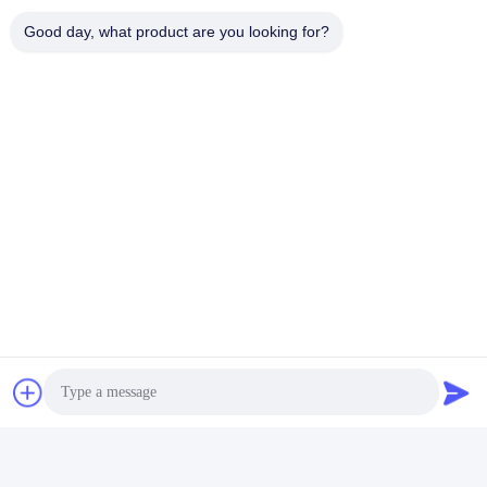
Good day, what product are you looking for?
Tag:
Botol Kosmetik Khusus
Botol Kemasan Kosmetik
Botol Kosmetik Kosmetik
Kontak Cepat
Alamat
No. 002 No. 2, Taman Industri Luoge Sanyachong, Kota
Nanzhuang, Distrik Chancheng, Kota Foshan, Tiongkok.
tel
86--15088026007