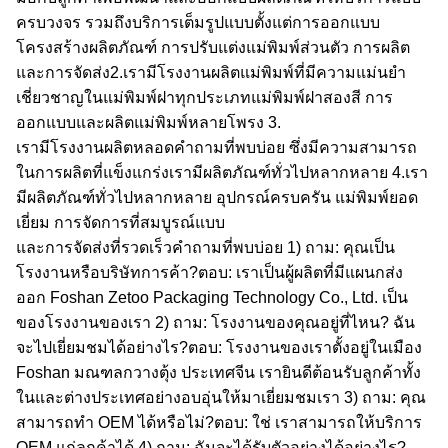
ครบวงจร
รวมถึงบริการเต็มรูปแบบตั้งแต่การออกแบบ
โครงสร้างผลิตภัณฑ์ การปรับแต่งแม่พิมพ์ส่วนตัว การผลิต
และการจัดส่ง
2.
เรามีโรงงานผลิตแม่พิมพ์ที่มีความแม่นยำ
เชี่ยวชาญในแม่พิมพ์ฝาทุกประเภท
แม่พิมพ์ฝาสองสี การ
ออกแบบและผลิตแม่พิมพ์หลายโพรง
3.
เรามีโรงงานผลิตหลอด
คำถามที่พบบ่อย
ซึ่งมีความสามารถ
ในการผลิตที่แข็งแกร่ง
เรามีผลิตภัณฑ์ทั่วไปหลากหลาย
4.
เรา
มีผลิตภัณฑ์ทั่วไปหลากหลาย
อุปกรณ์ครบครัน แม่พิมพ์ยอด
เยี่ยม การจัดการที่สมบูรณ์แบบ
และการจัดส่งที่รวดเร็ว
คำถามที่พบบ่อย
1) ถาม: คุณเป็น
โรงงานหรือบริษัทการค้า?
ตอบ: เราเป็นผู้ผลิตที่มีแผนกส่ง
ออก Foshan Zetoo Packaging Technology Co., Ltd. เป็น
ของโรงงานของเรา
2) ถาม: โรงงานของคุณอยู่ที่ไหน? ฉัน
จะไปเยี่ยมชมได้อย่างไร?
ตอบ: โรงงานของเราตั้งอยู่ในเมือง
Foshan มณฑลกวางตุ้ง ประเทศจีน เรายินดีต้อนรับลูกค้าทั้ง
ในและต่างประเทศอย่างอบอุ่นให้มาเยี่ยมชมเรา
3) ถาม: คุณ
สามารถทำ OEM ได้หรือไม่?
ตอบ: ใช่ เราสามารถให้บริการ
OEM แก่ลูกค้าได้
4) ถาม: ฉันจะได้รับตัวอย่างได้อย่างไร?