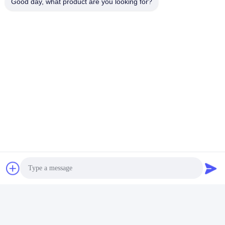
Good day, what product are you looking for?
ติดต่อด่วน
ที่อยู่
เลขที่ 002 เลขที่ 2 สวนอุตสาหกรรม Luoge Sanyachong, เมือง
Nanzhuang, เขต Chancheng, เมือง Foshan, จีน
โทรศัพท์
86--15088026007
อีเมล
jessie@zingopackaging.com
นโยบายความเป็นส่วนตัว
|
แผนผังเว็บไซต์
| จีน ดี คุณภาพ กระ
ปุกเครื่องสําอาง ผู้จัดจําหน่าย.ลิขสิทธิ์ 2025-2026 Foshan Zetoo
Packaging Technology Co.， Ltd. . ทั้งหมด สงวนลิขสิทธิ์.