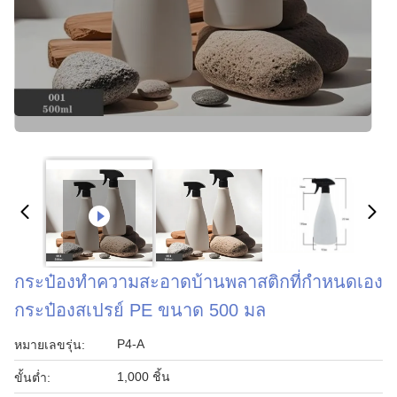
กระป๋องทําความสะอาดบ้านพลาสติกที่กําหนดเอง
กระป๋องสเปรย์ PE ขนาด 500 มล
P4-A
หมายเลขรุ่น:
1,000 ชิ้น
ขั้นต่ำ: