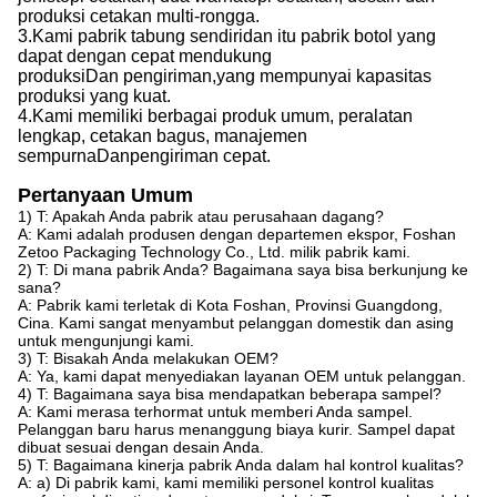
produksi cetakan multi-rongga.
3.
Kami
pabrik tabung sendiri
dan itu
pabrik botol yang
dapat dengan cepat mendukung
produksi
Dan
pengiriman,
yang
mempunyai kapasitas
produksi yang kuat
.
4.
Kami
memiliki berbagai produk umum, peralatan
lengkap, cetakan bagus, manajemen
sempurna
Dan
pengiriman cepat.
Pertanyaan Umum
1) T: Apakah Anda pabrik atau perusahaan dagang?
A: Kami adalah produsen dengan departemen ekspor, Foshan
Zetoo Packaging Technology Co., Ltd. milik pabrik kami.
2) T: Di mana pabrik Anda? Bagaimana saya bisa berkunjung ke
sana?
A: Pabrik kami terletak di Kota Foshan, Provinsi Guangdong,
Cina. Kami sangat menyambut pelanggan domestik dan asing
untuk mengunjungi kami.
3) T: Bisakah Anda melakukan OEM?
A: Ya, kami dapat menyediakan layanan OEM untuk pelanggan.
4) T: Bagaimana saya bisa mendapatkan beberapa sampel?
A: Kami merasa terhormat untuk memberi Anda sampel.
Pelanggan baru harus menanggung biaya kurir. Sampel dapat
dibuat sesuai dengan desain Anda.
5) T: Bagaimana kinerja pabrik Anda dalam hal kontrol kualitas?
A: a) Di pabrik kami, kami memiliki personel kontrol kualitas