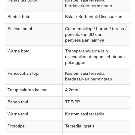
Kapasitas botol
Kustomisasi tersedia
berdasarkan permintaan
Bentuk botol
Bulat / Berbentuk Disesuaikan
Selesai botol
Cat mengkilap / buram / terasa /
pencetakan 3D dan
penyesuaian lainnya
Warna botol
Transparan/warna lain
disesuaikan dengan kebutuhan
pelanggan
Pencocokan topi
Kustomisasi tersedia
berdasarkan permintaan
Tutup saluran keluar
4.2mm
Bahan topi
TPE/PP
Warna topi
Kustomisasi tersedia
Prototipe
Tersedia, gratis