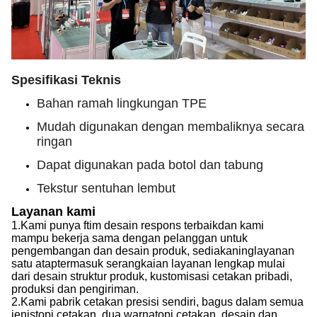
Spesifikasi Teknis
Bahan ramah lingkungan TPE
Mudah digunakan dengan membaliknya secara
ringan
Dapat digunakan pada botol dan tabung
Tekstur sentuhan lembut
Layanan kami
1.
Kami punya f
tim desain respons terbaik
dan kami
mampu
bekerja sama dengan pelanggan untuk
pengembangan dan desain produk, sediakan
ing
layanan
satu atap
termasuk
serangkaian layanan lengkap mulai
dari desain struktur produk, kustomisasi cetakan pribadi,
produksi dan pengiriman.
2.
Kami
pabrik cetakan presisi sendiri, bagus dalam semua
jenis
topi
cetakan, dua warna
topi
cetakan, desain dan