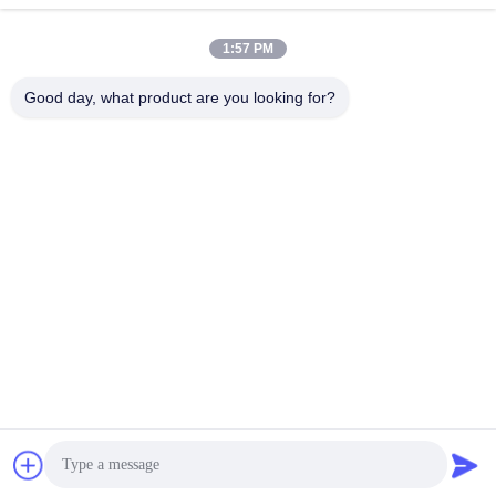
1:57 PM
Good day, what product are you looking for?
Kontak Cepat
Alamat
No. 002 No. 2, Taman Industri Luoge Sanyachong, Kota
Nanzhuang, Distrik Chancheng, Kota Foshan, Tiongkok.
tel
86--15088026007
E-mail
jessie@zingopackaging.com