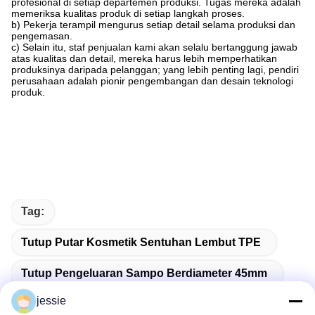
profesional di setiap departemen produksi. Tugas mereka adalah
memeriksa kualitas produk di setiap langkah proses.
b) Pekerja terampil mengurus setiap detail selama produksi dan
pengemasan.
c) Selain itu, staf penjualan kami akan selalu bertanggung jawab
atas kualitas dan detail, mereka harus lebih memperhatikan
produksinya daripada pelanggan; yang lebih penting lagi, pendiri
perusahaan adalah pionir pengembangan dan desain teknologi
produk.
Tag:
Tutup Putar Kosmetik Sentuhan Lembut TPE
Tutup Pengeluaran Sampo Berdiameter 45mm
jessie
Tutup Dispenser Pusat Kosmetik Dengan Garansi