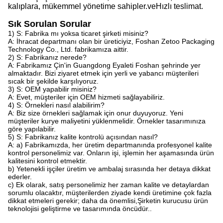
kalıplara, mükemmel yönetime sahipler.
ve
Hızlı teslimat.
Sık Sorulan Sorular
1) S: Fabrika mı yoksa ticaret şirketi misiniz?
A: İhracat departmanı olan bir üreticiyiz, Foshan Zetoo Packaging
Technology Co., Ltd. fabrikamıza aittir.
2) S: Fabrikanız nerede?
A: Fabrikamız Çin'in Guangdong Eyaleti Foshan şehrinde yer
almaktadır. Bizi ziyaret etmek için yerli ve yabancı müşterileri
sıcak bir şekilde karşılıyoruz.
3) S: OEM yapabilir misiniz?
A: Evet, müşteriler için OEM hizmeti sağlayabiliriz.
4) S: Örnekleri nasıl alabilirim?
A: Biz size örnekleri sağlamak için onur duyuyoruz. Yeni
müşteriler kurye maliyetini yüklenmelidir. Örnekler tasarımınıza
göre yapılabilir.
5) S: Fabrikanız kalite kontrolü açısından nasıl?
A: a) Fabrikamızda, her üretim departmanında profesyonel kalite
kontrol personelimiz var. Onların işi, işlemin her aşamasında ürün
kalitesini kontrol etmektir.
b) Yetenekli işçiler üretim ve ambalaj sırasında her detaya dikkat
ederler.
c) Ek olarak, satış personelimiz her zaman kalite ve detaylardan
sorumlu olacaktır, müşterilerden ziyade kendi üretimine çok fazla
dikkat etmeleri gerekir; daha da önemlisi,Şirketin kurucusu ürün
teknolojisi geliştirme ve tasarımında öncüdür..