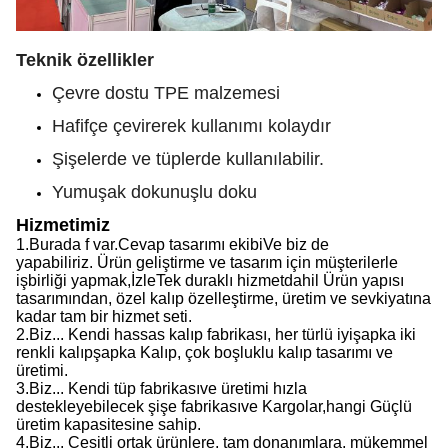
Teknik özellikler
Çevre dostu TPE malzemesi
Hafifçe çevirerek kullanımı kolaydır
Şişelerde ve tüplerde kullanılabilir.
Yumuşak dokunuşlu doku
Hizmetimiz
1.
Burada f var.
Cevap tasarımı ekibi
Ve biz de
yapabiliriz.
Ürün geliştirme ve tasarım için müşterilerle
işbirliği yapmak,
İzle
Tek duraklı hizmet
dahil
Ürün yapısı
tasarımından, özel kalıp özelleştirme, üretim ve sevkiyatına
kadar tam bir hizmet seti.
2.
Biz...
Kendi hassas kalıp fabrikası, her türlü iyi
şapka
iki
renkli kalıp
şapka
Kalıp, çok boşluklu kalıp tasarımı ve
üretimi.
3.
Biz...
Kendi tüp fabrikası
ve
üretimi hızla
destekleyebilecek şişe fabrikası
ve
Kargolar,
hangi
Güçlü
üretim kapasitesine sahip
.
4.
Biz...
Çeşitli ortak ürünlere, tam donanımlara, mükemmel