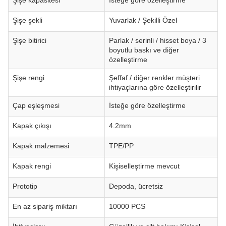
Şişe kapasitesi
İsteğe göre özelleştirme
Şişe şekli
Yuvarlak / Şekilli Özel
Şişe bitirici
Parlak / serinli / hisset boya / 3
boyutlu baskı ve diğer
özelleştirme
Şişe rengi
Şeffaf / diğer renkler müşteri
ihtiyaçlarına göre özelleştirilir
Çap eşleşmesi
İsteğe göre özelleştirme
Kapak çıkışı
4.2mm
Kapak malzemesi
TPE/PP
Kapak rengi
Kişiselleştirme mevcut
Prototip
Depoda, ücretsiz
En az sipariş miktarı
10000 PCS