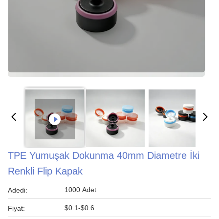
TPE Yumuşak Dokunma 40mm Diametre İki
Renkli Flip Kapak
1000 Adet
Adedi:
$0.1-$0.6
Fiyat: