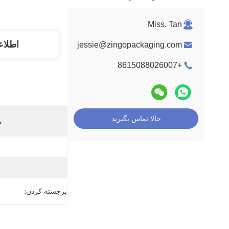
Miss. Tan
اطلاع
jessie@zingopackaging.com
+8615088026007
حالا تماس بگیرید
م
برجسته کردن: