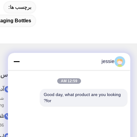
برچسب ها:
aging Bottles
jessie
پيوند سريع
تماس 
12:59 AM
خونه
آد
Good day, what product are you looking 
درباره ما
for?
anzhuang
محصولات
تل
ویدیو
--15088026007
اخبار
ای