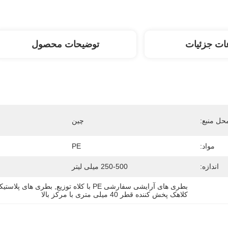
ات جزئیات
توضیحات محصول
حل منبع:
چین
مواد:
PE
اندازه:
250-500 میلی لیتر
بطری های آرایشی سفارشی PE با کلاه توزیع
, 
بطری های پلاستیکی 250-500 میلی لیتر برای مراقبت 
کلاهک پخش کننده قطر 40 میلی متری با مرکز بالا