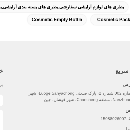
بطری های لوازم آرایشی سفارشی,بطری های بسته بندی آرایشی,ب
Cosmetic Empty Bottle
Cosmetic Pack
سریع
خب
رس
بر
شماره 002 شماره 2، پارک صنعتی Luoge Sanyachong، شهر
N، منطقه Chancheng، شهر فوشان، چین.
فن
86
میل