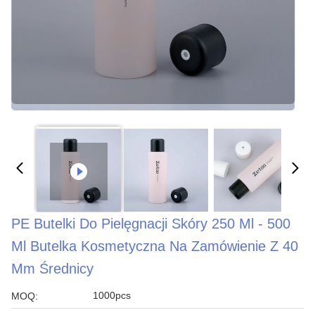
PE Butelki Do Pielęgnacji Skóry 250 Ml - 500
Ml Butelka Kosmetyczna Na Zamówienie Z 40
Mm Średnicy
1000pcs
MOQ: